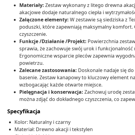
Materiały:
Zestaw wykonany z litego drewna akacjo
akacjowe dodaje naturalnego ciepła i wytrzymałośc
Załączone elementy:
W zestawie są siedziska z Te
poduszki, które zapewniają maksymalny komfort. 
czyszczenie.
Funkcje /Działanie /Projekt:
Powierzchnia zestawu
sprawia, że zachowuje swój urok i funkcjonalno
Ergonomiczne wsparcie pleców zapewnia wygodną 
powietrzu.
Zalecane zastosowania:
Doskonale nadaje się do 
basenie. Zestaw kanapowy to kluczowy element na
wzbogacając każde otwarte miejsce.
Pielęgnacja i konserwacja:
Zachowuj urodę zesta
można zdjąć do dokładnego czyszczenia, co zapewn
Specyfikacja
Kolor: Naturalny i czarny
Materiał: Drewno akacji i tekstylen