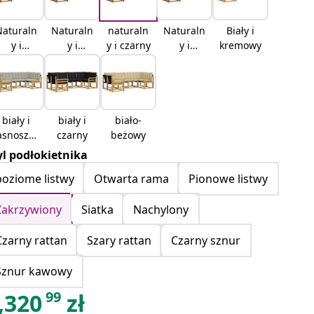
Naturaln
Naturaln
naturaln
Naturaln
Biały i
y i
y i
y i czarny
y i
kremowy
kremowy
jasnoszar
beżowy
y
biały i
biały i
biało-
asnoszar
czarny
beżowy
y
yl podłokietnika
poziome listwy
Otwarta rama
Pionowe listwy
Zakrzywiony
Siatka
Nachylony
Czarny rattan
Szary rattan
Czarny sznur
Sznur kawowy
99
,320
zł