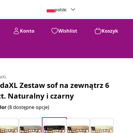
polski
Konto
Wishlist
Koszyk
daXL
idaXL Zestaw sof na zewnątrz 6
zt. Naturalny i czarny
lor
(8 dostępne opcje)