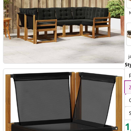
j
St
1