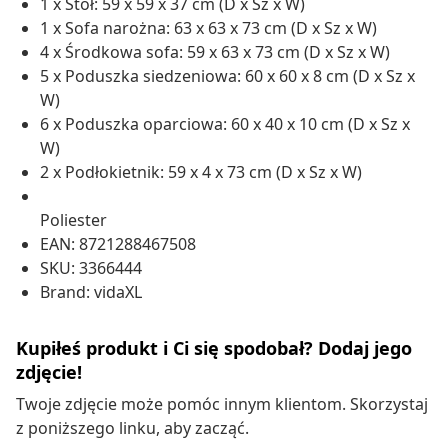
1 x Stół: 59 x 59 x 37 cm (D x Sz x W)
1 x Sofa narożna: 63 x 63 x 73 cm (D x Sz x W)
4 x Środkowa sofa: 59 x 63 x 73 cm (D x Sz x W)
5 x Poduszka siedzeniowa: 60 x 60 x 8 cm (D x Sz x
W)
6 x Poduszka oparciowa: 60 x 40 x 10 cm (D x Sz x
W)
2 x Podłokietnik: 59 x 4 x 73 cm (D x Sz x W)
Poliester
EAN: 8721288467508
SKU: 3366444
Brand: vidaXL
Kupiłeś produkt i Ci się spodobał? Dodaj jego
zdjęcie!
Twoje zdjęcie może pomóc innym klientom. Skorzystaj
z poniższego linku, aby zacząć.