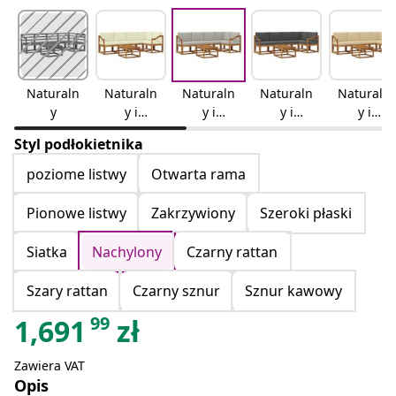
Naturaln
Naturaln
Naturaln
Naturaln
Naturaln
y
y i
y i
y i
y i
kremowy
jasnoszar
antracyto
beżowy
Styl podłokietnika
y
wy
poziome listwy
Otwarta rama
Pionowe listwy
Zakrzywiony
Szeroki płaski
Siatka
Nachylony
Czarny rattan
Szary rattan
Czarny sznur
Sznur kawowy
99
1,691
zł
Zawiera VAT
Opis