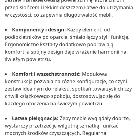
zestaw ma lakierowaną powierzchnię, która chroni
przed słońcem i lekkim deszczem.Łatwe do utrzymania
w czystości, co zapewnia długotrwałość mebli.
Komponenty i design:
Każdy element, od
podłokietników po oparcia, śmiało łączy styl i funkcję.
Ergonomiczne kształty dodatkowo poprawiają
komfort, a spójny design daje wrażenie harmonii na
świeżym powietrzu.
Komfort i wszechstronność:
Modułowa
konstrukcja pozwala na różne konfiguracje, co czyni
zestaw idealnym do relaksu, spotkań towarzyskich czy
chwili książkowego spokoju, dostosowując się do
każdego otoczenia na świeżym powietrzu.
Łatwa pielęgnacja:
Żeby meble wyglądały dobrze,
wystarczy przetrzeć je wilgotną szmatką i unikać
mocnych środków czyszczących. Regularna