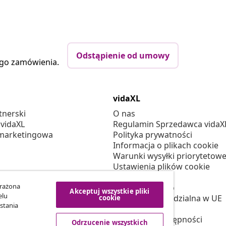
Odstąpienie od umowy
ego zamówienia.
vidaXL
tnerski
O nas
 vidaXL
Regulamin Sprzedawca vidaX
marketingowa
Polityka prywatności
Informacja o plikach cookie
Warunki wysyłki priorytetowe
Ustawienia plików cookie
Pracuj w vidaXL
yrażona
Bezpieczeństwo
Akceptuj wszystkie pliki
elu
Osoba odpowiedzialna w UE
cookie
stania
Polityką EPR
Deklaracja dostępności
Odrzucenie wszystkich