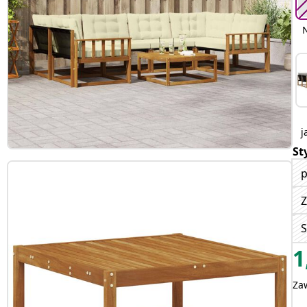
j
St
p
Z
S
1
Za