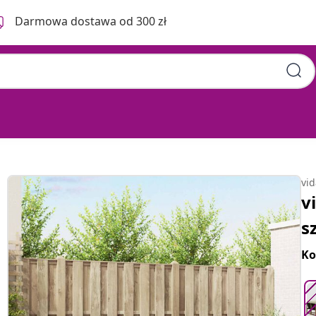
Darmowa dostawa od 300 zł
uralny i Kremowy
vi
v
s
Ko