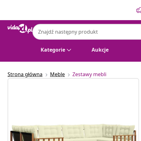
Poprzedni
Następny
vidaXL
vidaXL Zestaw sof na zewnątrz 7 szt. Nat
Kategorie
Aukcje
Strona główna
Meble
Zestawy mebli