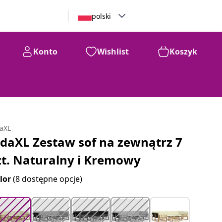
polski
Konto
Wishlist
Koszyk
99
1,735
zł
daXL
idaXL Zestaw sof na zewnątrz 7
zt. Naturalny i Kremowy
lor
(8 dostępne opcje)