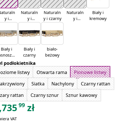
Naturaln
Naturaln
Naturaln
Naturaln
Biały i
y i
y i
y i czarny
y i
kremowy
kremowy
jasnoszar
beżowy
y
Biały i
Biały i
biało-
asnoszar
czarny
beżowy
y
yl podłokietnika
oziome listwy
Otwarta rama
Pionowe listwy
akrzywiony
Siatka
Nachylony
Czarny rattan
zary rattan
Czarny sznur
Sznur kawowy
99
,735
zł
wiera VAT