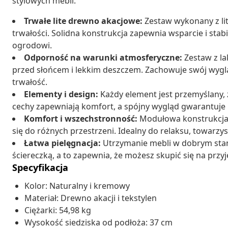
stylowych mebli.
Trwałe lite drewno akacjowe:
Zestaw wykonany z li
trwałości. Solidna konstrukcja zapewnia wsparcie i stab
ogrodowi.
Odporność na warunki atmosferyczne:
Zestaw z l
przed słońcem i lekkim deszczem. Zachowuje swój wygl
trwałość.
Elementy i design:
Każdy element jest przemyślany, z
cechy zapewniają komfort, a spójny wygląd gwarantuje
Komfort i wszechstronność:
Modułowa konstrukcja 
się do różnych przestrzeni. Idealny do relaksu, towarzys
Łatwa pielęgnacja:
Utrzymanie mebli w dobrym stani
ściereczką, a to zapewnia, że możesz skupić się na przy
Specyfikacja
Kolor: Naturalny i kremowy
Materiał: Drewno akacji i tekstylen
Ciężarki: 54,98 kg
Wysokość siedziska od podłoża: 37 cm