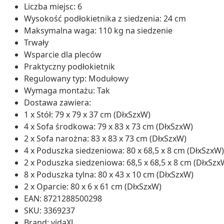
Liczba miejsc: 6
Wysokość podłokietnika z siedzenia: 24 cm
Maksymalna waga: 110 kg na siedzenie
Trwały
Wsparcie dla pleców
Praktyczny podłokietnik
Regulowany typ: Modułowy
Wymaga montażu: Tak
Dostawa zawiera:
1 x Stół: 79 x 79 x 37 cm (DłxSzxW)
4 x Sofa środkowa: 79 x 83 x 73 cm (DłxSzxW)
2 x Sofa narożna: 83 x 83 x 73 cm (DłxSzxW)
4 x Poduszka siedzeniowa: 80 x 68,5 x 8 cm (DłxSzxW)
2 x Poduszka siedzeniowa: 68,5 x 68,5 x 8 cm (DłxSzx
8 x Poduszka tylna: 80 x 43 x 10 cm (DłxSzxW)
2 x Oparcie: 80 x 6 x 61 cm (DłxSzxW)
EAN: 8721288500298
SKU: 3369237
Brand: vidaXL