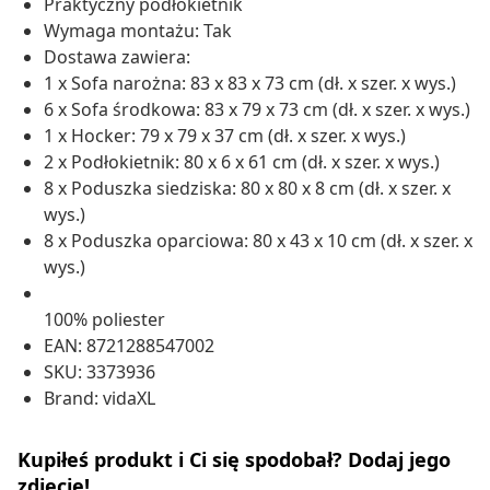
Praktyczny podłokietnik
Wymaga montażu: Tak
Dostawa zawiera:
1 x Sofa narożna: 83 x 83 x 73 cm (dł. x szer. x wys.)
6 x Sofa środkowa: 83 x 79 x 73 cm (dł. x szer. x wys.)
1 x Hocker: 79 x 79 x 37 cm (dł. x szer. x wys.)
2 x Podłokietnik: 80 x 6 x 61 cm (dł. x szer. x wys.)
8 x Poduszka siedziska: 80 x 80 x 8 cm (dł. x szer. x
wys.)
8 x Poduszka oparciowa: 80 x 43 x 10 cm (dł. x szer. x
wys.)
100% poliester
EAN: 8721288547002
SKU: 3373936
Brand: vidaXL
Kupiłeś produkt i Ci się spodobał? Dodaj jego
zdjęcie!