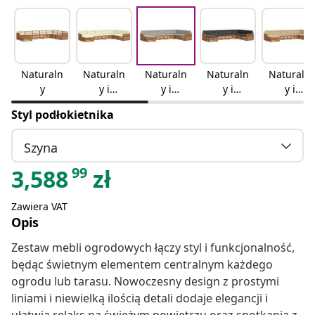
Naturaln
Naturaln
Naturaln
Naturaln
Naturaln
y
y i
y i
y i
y i
kremowy
jasnoszar
antracyto
beżowy
Styl podłokietnika
y
wy
Szyna
99
3,588
zł
Zawiera VAT
Opis
Zestaw mebli ogrodowych łączy styl i funkcjonalność,
będąc świetnym elementem centralnym każdego
ogrodu lub tarasu. Nowoczesny design z prostymi
liniami i niewielką ilością detali dodaje elegancji i