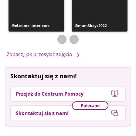
Post
el.et.mel.interieurs
Post
mum3boys2022
opublikowany
opublikowany
przez
przez
Zobacz, jak przesyłać zdjęcia
Skontaktuj się z nami!
Przejdź do Centrum Pomocy
Polecane
Skontaktuj się z nami