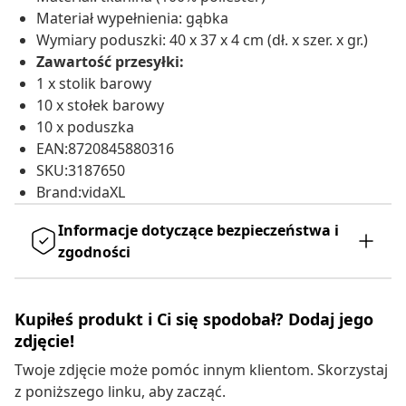
Materiał wypełnienia: gąbka
Wymiary poduszki: 40 x 37 x 4 cm (dł. x szer. x gr.)
Zawartość przesyłki:
1 x stolik barowy
10 x stołek barowy
10 x poduszka
EAN:8720845880316
SKU:3187650
Brand:vidaXL
Informacje dotyczące bezpieczeństwa i
zgodności
Kupiłeś produkt i Ci się spodobał? Dodaj jego
zdjęcie!
Twoje zdjęcie może pomóc innym klientom. Skorzystaj
z poniższego linku, aby zacząć.