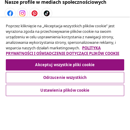
Nasze profile w mediach społecznościowych
Poprzez kliknięcie na „Akceptacja wszystkich plików cookie” jest
Odstąpienie od umowy
wyrażona zgoda na przechowywanie plików cookie na swoim
Złóż wniosek o odstąpienie od umowy dotyczącej
urządzeniu w celu usprawnienia korzystania z nawigacji strony,
analizowania wykorzystania strony, spersonalizowane reklamy, i
Twojego zamówienia.
wsparcia naszych działań marketingowych.
POLITYKA
PRYWATNOŚCI I OŚWIADCZENIE DOTYCZĄCE PLIKÓW COOKIE
Odstąpienie od umowy
Akceptuj wszystkie pliki cookie
Odrzucenie wszystkich
Obsługa Klienta
Ustawienia plików cookie
Biznes
vidaXL