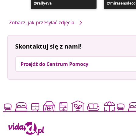
Post
rallyeva
Post
mirasensdeco
opublikowany
opublikowan
przez
przez
Zobacz, jak przesyłać zdjęcia
Skontaktuj się z nami!
Przejdź do Centrum Pomocy