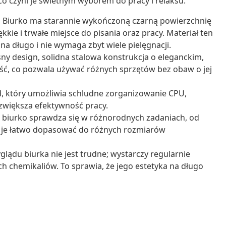
 czyni je świetnym wyborem do pracy i relaksu.
:
Biurko ma starannie wykończoną czarną powierzchnię
e i trwałe miejsce do pisania oraz pracy. Materiał ten
na długo i nie wymaga zbyt wiele pielęgnacji.
y design, solidna stalowa konstrukcja o eleganckim,
ć, co pozwala używać różnych sprzętów bez obaw o jej
, który umożliwia schludne zorganizowanie CPU,
 zwiększa efektywność pracy.
i, biurko sprawdza się w różnorodnych zadaniach, od
a je łatwo dopasować do różnych rozmiarów
ądu biurka nie jest trudne; wystarczy regularnie
ch chemikaliów. To sprawia, że jego estetyka na długo