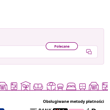
67
owany
Polecane
Obsługiwane metody płatności