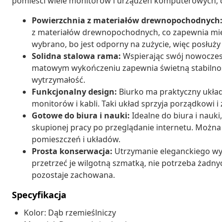
pomieści wiele monitorów i urządzeń komputerowych, co
Powierzchnia z materiałów drewnopochodnych
z materiałów drewnopochodnych, co zapewnia miękki
wybrano, bo jest odporny na zużycie, więc posłuży 
Solidna stalowa rama:
Wspierając swój nowoczesn
matowym wykończeniu zapewnia świetną stabilnoś
wytrzymałość.
Funkcjonalny design:
Biurko ma praktyczny układ
monitorów i kabli. Taki układ sprzyja porządkowi i
Gotowe do biura i nauki:
Idealne do biura i nauk
skupionej pracy po przeglądanie internetu. Możn
pomieszczeń i układów.
Prosta konserwacja:
Utrzymanie eleganckiego wygl
przetrzeć je wilgotną szmatką, nie potrzeba żadny
pozostaje zachowana.
Specyfikacja
Kolor: Dąb rzemieślniczy