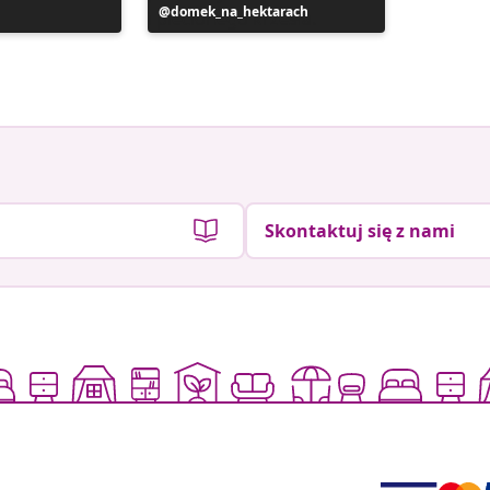
Post
domek_na_hektarach
Post
carberg
y
opublikowany
opublik
przez
przez
Skontaktuj się z nami