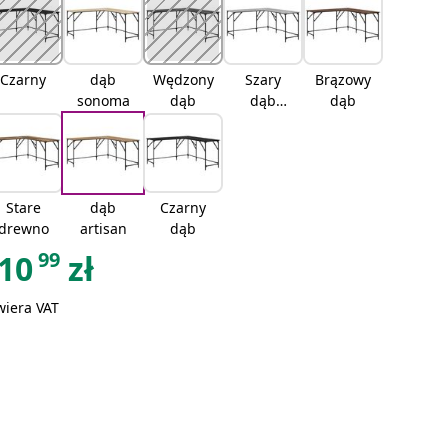
Czarny
dąb
Wędzony
Szary
Brązowy
sonoma
dąb
dąb
dąb
sonoma
Stare
dąb
Czarny
drewno
artisan
dąb
99
10
zł
wiera VAT