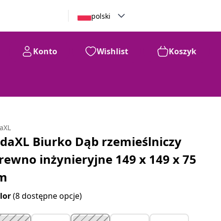
polski
Konto
Wishlist
Koszyk
daXL
idaXL Biurko Dąb rzemieślniczy
rewno inżynieryjne 149 x 149 x 75
m
lor
(8 dostępne opcje)