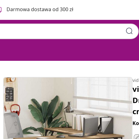
Darmowa dostawa od 300 zł
vi
v
D
c
Ko