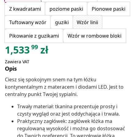
Z kwadratami
poziome paski
Pionowe paski
Tuftowany wzór
guziki
Wzór linii
Pikowanie z guzikami
Wzór w rombowe bloki
99
1,533
zł
Zawiera VAT
Opis
Ciesz się spokojnym snem na tym łóżku
kontynentalnym z materacem i diodami LED. Jest to
centralny punkt Twojej sypialni.
Trwały materiał: tkanina prezentuje prosty i
czysty wygląd oraz jest oddychająca i trwała.
Praktyczny zagłówek: zagłówek łóżka ma
regulowaną wysokość i można go dostosować
do Twoich preferencji. To wezgłowie łóżka