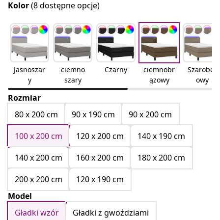
Kolor
(8 dostępne opcje)
Jasnoszar
ciemno
Czarny
ciemnobr
Szarobeż
y
szary
ązowy
owy
Rozmiar
80 x 200 cm
90 x 190 cm
90 x 200 cm
100 x 200 cm
120 x 200 cm
140 x 190 cm
140 x 200 cm
160 x 200 cm
180 x 200 cm
200 x 200 cm
120 x 190 cm
Model
Gładki wzór
Gładki z gwoździami