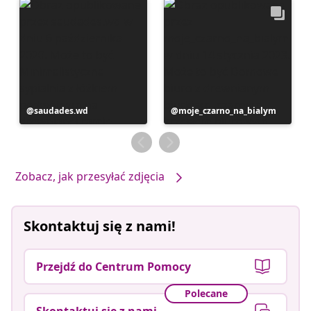
Post
saudades.wd
Post
moje_czarno_na_bialym
opublikowany
opublikowany
przez
przez
Zobacz, jak przesyłać zdjęcia
Skontaktuj się z nami!
Przejdź do Centrum Pomocy
Polecane
Skontaktuj się z nami