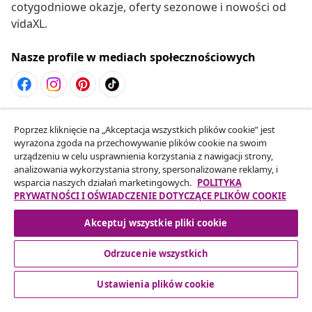
cotygodniowe okazje, oferty sezonowe i nowości od
vidaXL.
Nasze profile w mediach społecznościowych
Odstąpienie od umowy
Poprzez kliknięcie na „Akceptacja wszystkich plików cookie” jest
Złóż wniosek o odstąpienie od umowy dotyczącej
wyrażona zgoda na przechowywanie plików cookie na swoim
urządzeniu w celu usprawnienia korzystania z nawigacji strony,
Twojego zamówienia.
analizowania wykorzystania strony, spersonalizowane reklamy, i
wsparcia naszych działań marketingowych.
POLITYKA
Odstąpienie od umowy
PRYWATNOŚCI I OŚWIADCZENIE DOTYCZĄCE PLIKÓW COOKIE
Akceptuj wszystkie pliki cookie
Odrzucenie wszystkich
Obsługa Klienta
Ustawienia plików cookie
Biznes