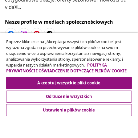
vidaXL.
Nasze profile w mediach społecznościowych
Poprzez kliknięcie na „Akceptacja wszystkich plików cookie” jest
wyrażona zgoda na przechowywanie plików cookie na swoim
Odstąpienie od umowy
urządzeniu w celu usprawnienia korzystania z nawigacji strony,
Złóż wniosek o odstąpienie od umowy dotyczącej
analizowania wykorzystania strony, spersonalizowane reklamy, i
wsparcia naszych działań marketingowych.
POLITYKA
Twojego zamówienia.
PRYWATNOŚCI I OŚWIADCZENIE DOTYCZĄCE PLIKÓW COOKIE
Odstąpienie od umowy
Akceptuj wszystkie pliki cookie
Odrzucenie wszystkich
Obsługa Klienta
Ustawienia plików cookie
Biznes