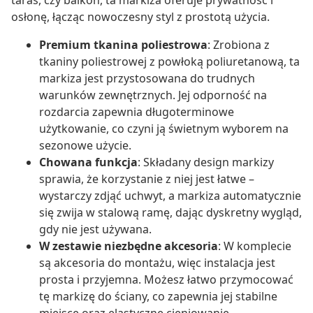
taras, czy balkon, ta markiza oferuje prywatność i
osłonę, łącząc nowoczesny styl z prostotą użycia.
Premium tkanina poliestrowa
: Zrobiona z
tkaniny poliestrowej z powłoką poliuretanową, ta
markiza jest przystosowana do trudnych
warunków zewnętrznych. Jej odporność na
rozdarcia zapewnia długoterminowe
użytkowanie, co czyni ją świetnym wyborem na
sezonowe użycie.
Chowana funkcja
: Składany design markizy
sprawia, że korzystanie z niej jest łatwe –
wystarczy zdjąć uchwyt, a markiza automatycznie
się zwija w stalową ramę, dając dyskretny wygląd,
gdy nie jest używana.
W zestawie niezbędne akcesoria
: W komplecie
są akcesoria do montażu, więc instalacja jest
prosta i przyjemna. Możesz łatwo przymocować
tę markizę do ściany, co zapewnia jej stabilne