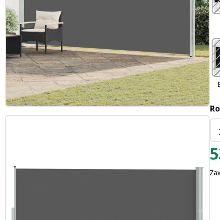
Ro
5
Za