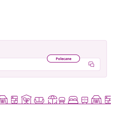
ankay
owany
Polecane