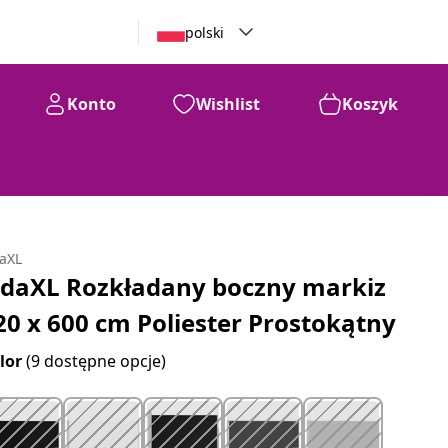
polski
Konto
Wishlist
Koszyk
99
533
zł
daXL
idaXL Rozkładany boczny markiz
20 x 600 cm Poliester Prostokątny
lor
(9 dostępne opcje)