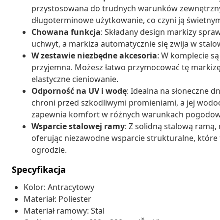
przystosowana do trudnych warunków zewnętrznyc
długoterminowe użytkowanie, co czyni ją świetn
Chowana funkcja
: Składany design markizy sprawi
uchwyt, a markiza automatycznie się zwija w stalo
W zestawie niezbędne akcesoria
: W komplecie są 
przyjemna. Możesz łatwo przymocować tę markizę d
elastyczne cieniowanie.
Odporność na UV i wodę
: Idealna na słoneczne d
chroni przed szkodliwymi promieniami, a jej wodo
zapewnia komfort w różnych warunkach pogodow
Wsparcie stalowej ramy
: Z solidną stalową ramą,
oferując niezawodne wsparcie strukturalne, które 
ogrodzie.
Specyfikacja
Kolor: Antracytowy
Materiał: Poliester
Materiał ramowy: Stal