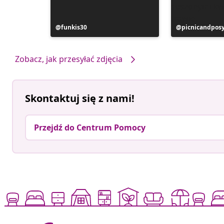
Post
funkis30
Post
picnicandpos
opublikowany
opublikowan
przez
przez
Zobacz, jak przesyłać zdjęcia
Skontaktuj się z nami!
Przejdź do Centrum Pomocy