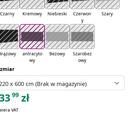
Czarny
Kremowy
Niebieski
Czerwon
Szary
y
Brązowy
antracyto
Beżowy
Szarobeż
wy
owy
zmiar
220 x 600 cm (Brak w magazynie)
99
33
zł
wiera VAT