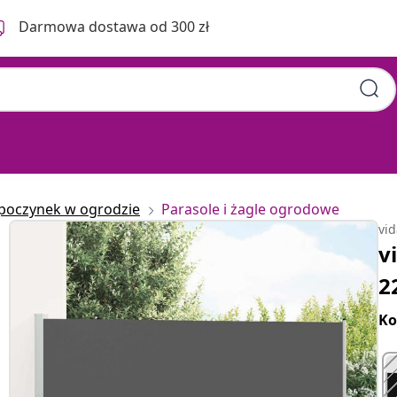
Darmowa dostawa od 300 zł
0 cm Poliester Prostokątny
poczynek w ogrodzie
Parasole i żagle ogrodowe
vi
v
2
Ko