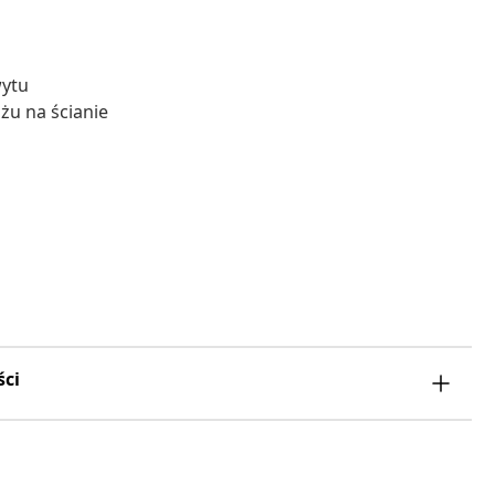
wytu
żu na ścianie
ści