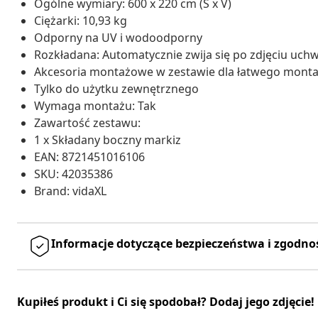
Ogólne wymiary: 600 x 220 cm (Š x V)
Ciężarki: 10,93 kg
Odporny na UV i wodoodporny
Rozkładana: Automatycznie zwija się po zdjęciu uch
Akcesoria montażowe w zestawie dla łatwego monta
Tylko do użytku zewnętrznego
Wymaga montażu: Tak
Zawartość zestawu:
1 x Składany boczny markiz
EAN: 8721451016106
SKU: 42035386
Brand: vidaXL
Informacje dotyczące bezpieczeństwa i zgodno
Kupiłeś produkt i Ci się spodobał? Dodaj jego zdjęcie!