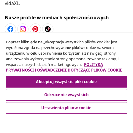
vidaXL.
Nasze profile w mediach społecznościowych
Poprzez kliknięcie na „Akceptacja wszystkich plików cookie” jest
Odstąpienie od umowy
wyrażona zgoda na przechowywanie plików cookie na swoim
Złóż wniosek o odstąpienie od umowy dotyczącej
urządzeniu w celu usprawnienia korzystania z nawigacji strony,
analizowania wykorzystania strony, spersonalizowane reklamy, i
Twojego zamówienia.
wsparcia naszych działań marketingowych.
POLITYKA
PRYWATNOŚCI I OŚWIADCZENIE DOTYCZĄCE PLIKÓW COOKIE
Odstąpienie od umowy
Akceptuj wszystkie pliki cookie
Odrzucenie wszystkich
Obsługa Klienta
Ustawienia plików cookie
Biznes