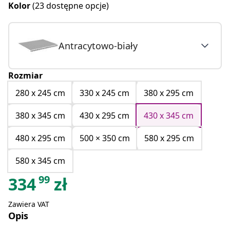
Kolor
(23 dostępne opcje)
Antracytowo-biały
Rozmiar
280 x 245 cm
330 x 245 cm
380 x 295 cm
380 x 345 cm
430 x 295 cm
430 x 345 cm
480 x 295 cm
500 × 350 cm
580 x 295 cm
580 x 345 cm
99
334
zł
Zawiera VAT
Opis