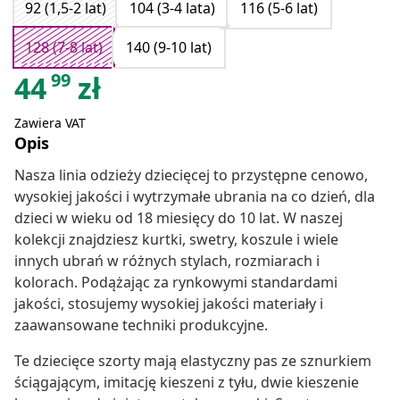
92 (1,5-2 lat)
104 (3-4 lata)
116 (5-6 lat)
128 (7-8 lat)
140 (9-10 lat)
99
44
zł
Zawiera VAT
Opis
Nasza linia odzieży dziecięcej to przystępne cenowo,
wysokiej jakości i wytrzymałe ubrania na co dzień, dla
dzieci w wieku od 18 miesięcy do 10 lat. W naszej
kolekcji znajdziesz kurtki, swetry, koszule i wiele
innych ubrań w różnych stylach, rozmiarach i
kolorach. Podążając za rynkowymi standardami
jakości, stosujemy wysokiej jakości materiały i
zaawansowane techniki produkcyjne.
Te dziecięce szorty mają elastyczny pas ze sznurkiem
ściągającym, imitację kieszeni z tyłu, dwie kieszenie