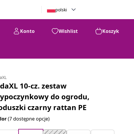
polski
Konto
Wishlist
Koszyk
daXL
idaXL 10-cz. zestaw
ypoczynkowy do ogrodu,
oduszki czarny rattan PE
lor
(7 dostępne opcje)