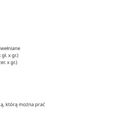
awełniane
ł. x gr.)
r. x gr.)
ą, którą można prać