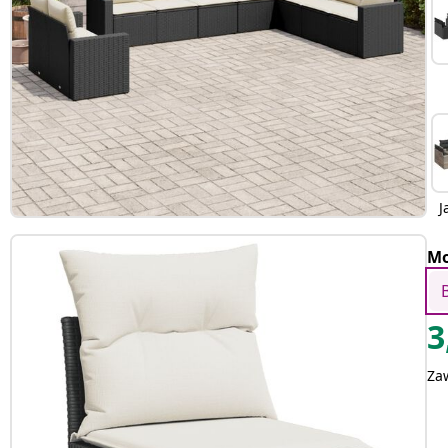
J
Mo
3
Za