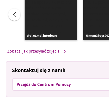
Post
el.et.mel.interieurs
Post
mum3boys20
opublikowany
opublikowan
przez
przez
Zobacz, jak przesyłać zdjęcia
Skontaktuj się z nami!
Przejdź do Centrum Pomocy