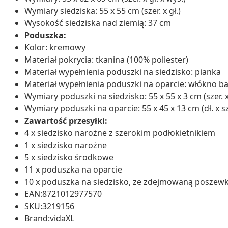
Wymiary siedziska: 55 x 55 cm (szer. x gł.)
Wysokość siedziska nad ziemią: 37 cm
Poduszka:
Kolor: kremowy
Materiał pokrycia: tkanina (100% poliester)
Materiał wypełnienia poduszki na siedzisko: pianka
Materiał wypełnienia poduszki na oparcie: włókno b
Wymiary poduszki na siedzisko: 55 x 55 x 3 cm (szer. x g
Wymiary poduszki na oparcie: 55 x 45 x 13 cm (dł. x sze
Zawartość przesyłki:
4 x siedzisko narożne z szerokim podłokietnikiem
1 x siedzisko narożne
5 x siedzisko środkowe
11 x poduszka na oparcie
10 x poduszka na siedzisko, ze zdejmowaną poszewk
EAN:8721012977570
SKU:3219156
Brand:vidaXL