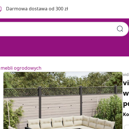
Darmowa dostawa od 300 zł
 mebli ogrodowych
vi
v
w
p
Ko