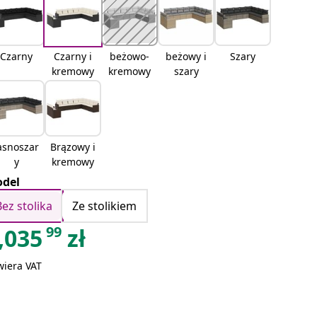
Czarny
Czarny i
beżowo-
beżowy i
Szary
kremowy
kremowy
szary
asnoszar
Brązowy i
y
kremowy
del
Bez stolika
Ze stolikiem
99
,035
zł
wiera VAT