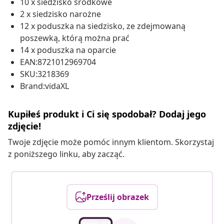
10 x siedzisko środkowe
2 x siedzisko narożne
12 x poduszka na siedzisko, ze zdejmowaną
poszewką, którą można prać
14 x poduszka na oparcie
EAN:8721012969704
SKU:3218369
Brand:vidaXL
Kupiłeś produkt i Ci się spodobał? Dodaj jego
zdjęcie!
Twoje zdjęcie może pomóc innym klientom. Skorzystaj
z poniższego linku, aby zacząć.
Prześlij obrazek