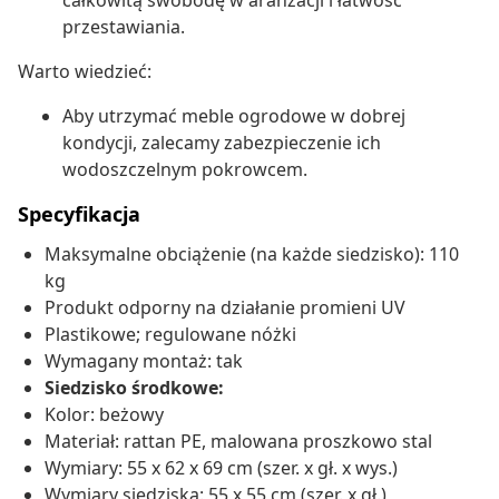
całkowitą swobodę w aranżacji i łatwość
przestawiania.
Warto wiedzieć:
Aby utrzymać meble ogrodowe w dobrej
kondycji, zalecamy zabezpieczenie ich
wodoszczelnym pokrowcem.
Specyfikacja
Maksymalne obciążenie (na każde siedzisko): 110
kg
Produkt odporny na działanie promieni UV
Plastikowe; regulowane nóżki
Wymagany montaż: tak
Siedzisko środkowe:
Kolor: beżowy
Materiał: rattan PE, malowana proszkowo stal
Wymiary: 55 x 62 x 69 cm (szer. x gł. x wys.)
Wymiary siedziska: 55 x 55 cm (szer. x gł.)