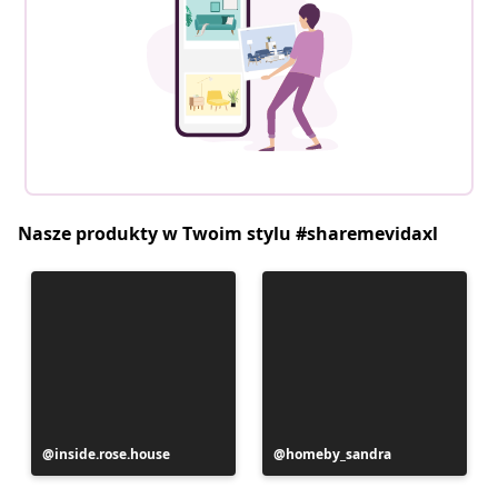
Nasze produkty w Twoim stylu #sharemevidaxl
Post
inside.rose.house
Post
homeby_sandra
opublikowany
opublikowany
przez
przez