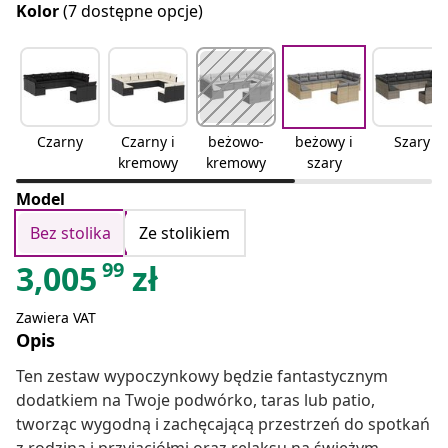
Kolor
(7 dostępne opcje)
Czarny
Czarny i
beżowo-
beżowy i
Szary
kremowy
kremowy
szary
Model
Bez stolika
Ze stolikiem
99
3,005
zł
Zawiera VAT
Opis
Ten zestaw wypoczynkowy będzie fantastycznym
dodatkiem na Twoje podwórko, taras lub patio,
tworząc wygodną i zachęcającą przestrzeń do spotkań