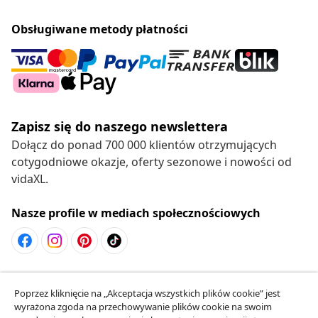
Obsługiwane metody płatności
Zapisz się do naszego newslettera
Dołącz do ponad 700 000 klientów otrzymujących
cotygodniowe okazje, oferty sezonowe i nowości od
vidaXL.
Nasze profile w mediach społecznościowych
Odstąpienie od umowy
Poprzez kliknięcie na „Akceptacja wszystkich plików cookie” jest
Złóż wniosek o odstąpienie od umowy dotyczącej
wyrażona zgoda na przechowywanie plików cookie na swoim
Twojego zamówienia.