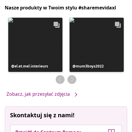
Nasze produkty w Twoim stylu #sharemevidaxl
Post
el.et.mel.interieurs
Post
mum3boys2022
opublikowany
opublikowany
przez
przez
Zobacz, jak przesyłać zdjęcia
Skontaktuj się z nami!