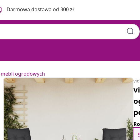
Darmowa dostawa od 300 zł
 mebli ogrodowych
vi
v
o
p
Ro