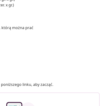
r. x gr.)
, którą można prać
poniższego linku, aby zacząć.