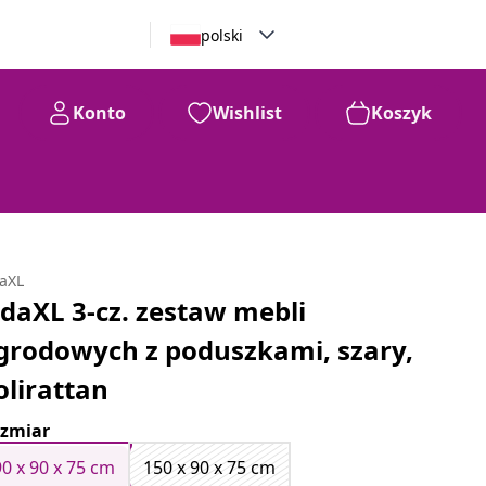
polski
Konto
Wishlist
Koszyk
daXL
idaXL 3-cz. zestaw mebli
grodowych z poduszkami, szary,
olirattan
zmiar
90 x 90 x 75 cm
150 x 90 x 75 cm