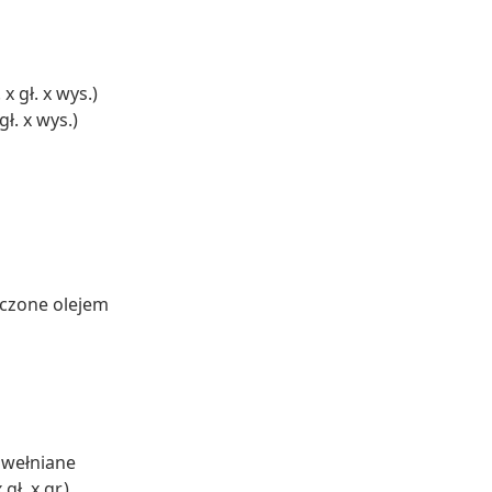
x gł. x wys.)
ł. x wys.)
ńczone olejem
awełniane
ł. x gr.)