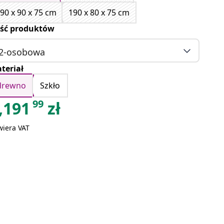
90 x 90 x 75 cm
190 x 80 x 75 cm
ość produktów
2-osobowa
teriał
drewno
Szkło
99
,191
zł
wiera VAT