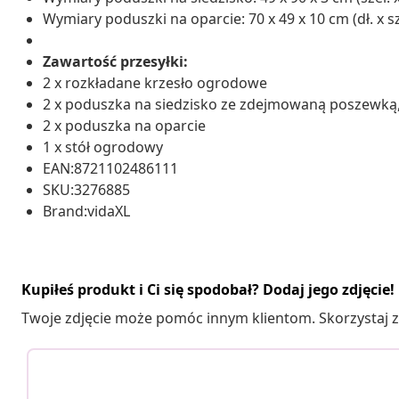
Wymiary poduszki na oparcie: 70 x 49 x 10 cm (dł. x sze
Zawartość przesyłki:
2 x rozkładane krzesło ogrodowe
2 x poduszka na siedzisko ze zdejmowaną poszewką
2 x poduszka na oparcie
1 x stół ogrodowy
EAN:8721102486111
SKU:3276885
Brand:vidaXL
Kupiłeś produkt i Ci się spodobał? Dodaj jego zdjęcie!
Twoje zdjęcie może pomóc innym klientom. Skorzystaj z 