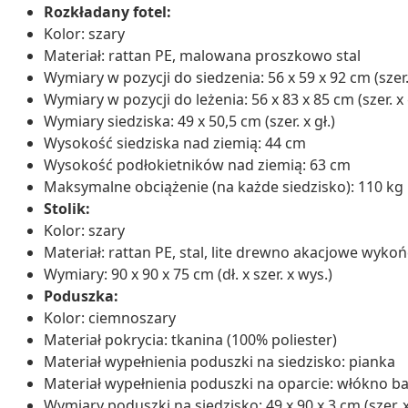
Rozkładany fotel:
Kolor: szary
Materiał: rattan PE, malowana proszkowo stal
Wymiary w pozycji do siedzenia: 56 x 59 x 92 cm (szer. 
Wymiary w pozycji do leżenia: 56 x 83 x 85 cm (szer. x g
Wymiary siedziska: 49 x 50,5 cm (szer. x gł.)
Wysokość siedziska nad ziemią: 44 cm
Wysokość podłokietników nad ziemią: 63 cm
Maksymalne obciążenie (na każde siedzisko): 110 kg
Stolik:
Kolor: szary
Materiał: rattan PE, stal, lite drewno akacjowe wyko
Wymiary: 90 x 90 x 75 cm (dł. x szer. x wys.)
Poduszka:
Kolor: ciemnoszary
Materiał pokrycia: tkanina (100% poliester)
Materiał wypełnienia poduszki na siedzisko: pianka
Materiał wypełnienia poduszki na oparcie: włókno b
Wymiary poduszki na siedzisko: 49 x 90 x 3 cm (szer. x g