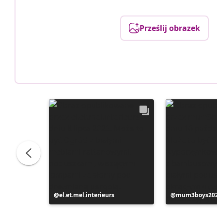
Prześlij obrazek
Post
el.et.mel.interieurs
Post
mum3boys20
opublikowany
opublikowan
przez
przez