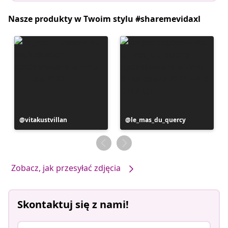
Nasze produkty w Twoim stylu #sharemevidaxl
Post
vitakustvillan
Post
le_mas_du_quercy
opublikowany
opublikowany
przez
przez
Zobacz, jak przesyłać zdjęcia
Skontaktuj się z nami!