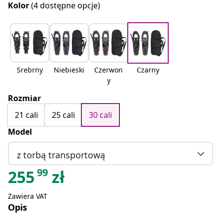
Kolor
(4 dostępne opcje)
Srebrny
Niebieski
Czerwon
Czarny
y
Rozmiar
21 cali
25 cali
30 cali
Model
z torbą transportową
99
255
zł
Zawiera VAT
Opis