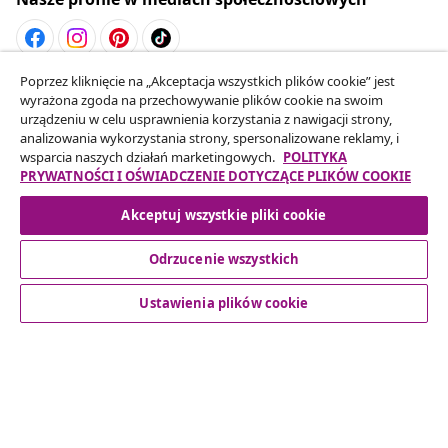
Poprzez kliknięcie na „Akceptacja wszystkich plików cookie” jest
Odstąpienie od umowy
wyrażona zgoda na przechowywanie plików cookie na swoim
Złóż wniosek o odstąpienie od umowy dotyczącej
urządzeniu w celu usprawnienia korzystania z nawigacji strony,
analizowania wykorzystania strony, spersonalizowane reklamy, i
Twojego zamówienia.
wsparcia naszych działań marketingowych.
POLITYKA
PRYWATNOŚCI I OŚWIADCZENIE DOTYCZĄCE PLIKÓW COOKIE
Odstąpienie od umowy
Akceptuj wszystkie pliki cookie
Odrzucenie wszystkich
Obsługa Klienta
Ustawienia plików cookie
Biznes
vidaXL