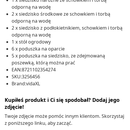
1 x siedzisko narożne ze schowkiem i torbą
odporną na wodę
2 x siedzisko środkowe ze schowkiem i torbą
odporną na wodę
2 x siedzisko z podłokietnikiem, schowkiem i torbą
odporną na wodę
1 x stół ogrodowy
6 x poduszka na oparcie
5 x poduszka na siedzisko, ze zdejmowaną
poszewką, którą można prać
EAN:8721102354274
SKU:3256456
Brand:vidaXL
Kupiłeś produkt i Ci się spodobał? Dodaj jego
zdjęcie!
Twoje zdjęcie może pomóc innym klientom. Skorzystaj
z poniższego linku, aby zacząć.