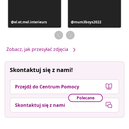
Post
el.et.mel.interieurs
Post
mum3boys2022
opublikowany
opublikowany
przez
przez
Zobacz, jak przesyłać zdjęcia
Skontaktuj się z nami!
Przejdź do Centrum Pomocy
Polecane
Skontaktuj się z nami