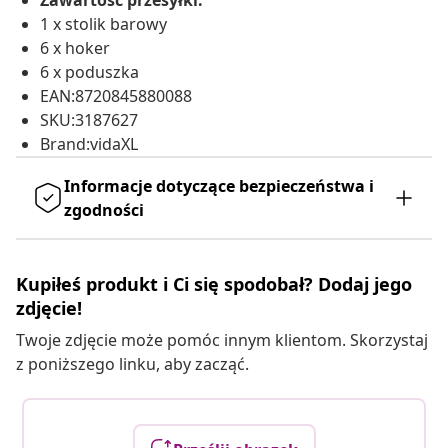
Zawartość przesyłki:
1 x stolik barowy
6 x hoker
6 x poduszka
EAN:8720845880088
SKU:3187627
Brand:vidaXL
Informacje dotyczące bezpieczeństwa i
zgodności
Kupiłeś produkt i Ci się spodobał? Dodaj jego
zdjęcie!
Twoje zdjęcie może pomóc innym klientom. Skorzystaj
z poniższego linku, aby zacząć.