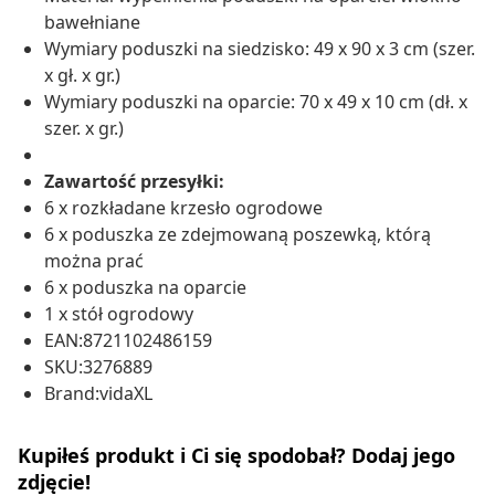
bawełniane
Wymiary poduszki na siedzisko: 49 x 90 x 3 cm (szer.
x gł. x gr.)
Wymiary poduszki na oparcie: 70 x 49 x 10 cm (dł. x
szer. x gr.)
Zawartość przesyłki:
6 x rozkładane krzesło ogrodowe
6 x poduszka ze zdejmowaną poszewką, którą
można prać
6 x poduszka na oparcie
1 x stół ogrodowy
EAN:8721102486159
SKU:3276889
Brand:vidaXL
Kupiłeś produkt i Ci się spodobał? Dodaj jego
zdjęcie!