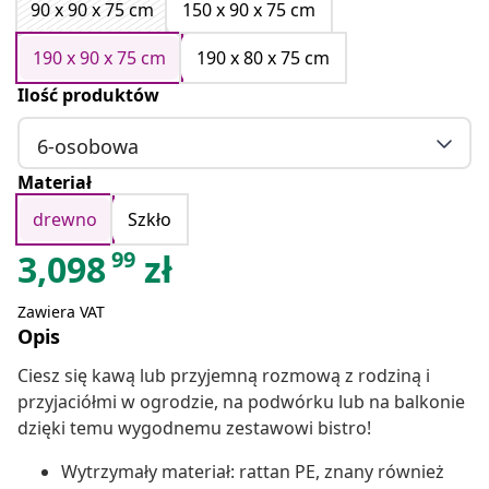
90 x 90 x 75 cm
150 x 90 x 75 cm
190 x 90 x 75 cm
190 x 80 x 75 cm
Ilość produktów
6-osobowa
Materiał
drewno
Szkło
99
3,098
zł
Zawiera VAT
Opis
Ciesz się kawą lub przyjemną rozmową z rodziną i
przyjaciółmi w ogrodzie, na podwórku lub na balkonie
dzięki temu wygodnemu zestawowi bistro!
Wytrzymały materiał: rattan PE, znany również