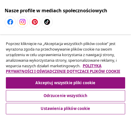
Nasze profile w mediach społecznościowych
Odstąpienie od umowy
Poprzez kliknięcie na „Akceptacja wszystkich plików cookie” jest
Złóż wniosek o odstąpienie od umowy dotyczącej
wyrażona zgoda na przechowywanie plików cookie na swoim
Twojego zamówienia.
urządzeniu w celu usprawnienia korzystania z nawigacji strony,
analizowania wykorzystania strony, spersonalizowane reklamy, i
wsparcia naszych działań marketingowych.
POLITYKA
Odstąpienie od umowy
PRYWATNOŚCI I OŚWIADCZENIE DOTYCZĄCE PLIKÓW COOKIE
Akceptuj wszystkie pliki cookie
Obsługa Klienta
Odrzucenie wszystkich
Ustawienia plików cookie
Biznes
vidaXL