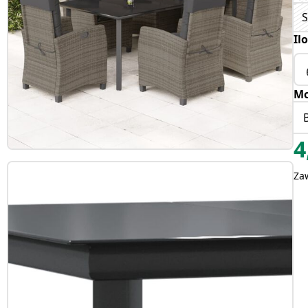
S
Il
Mo
4
Za