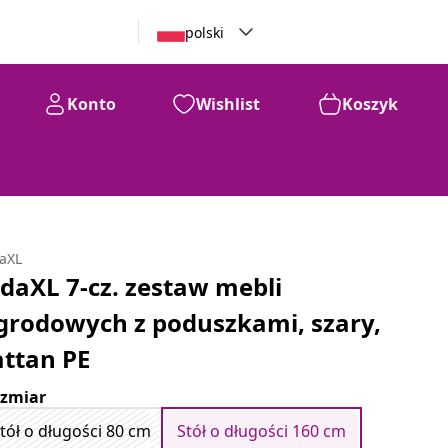
polski
Konto
Wishlist
Koszyk
daXL
idaXL 7-cz. zestaw mebli
grodowych z poduszkami, szary,
attan PE
zmiar
tół o długości 80 cm
Stół o długości 160 cm