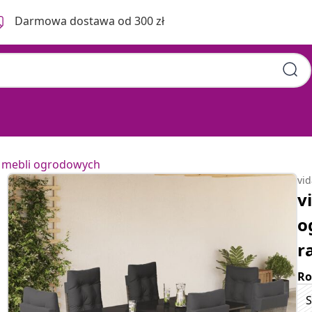
Darmowa dostawa od 300 zł
 mebli ogrodowych
vi
v
o
r
Ro
S