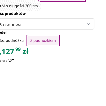
tół o długości 200 cm
ość produktów
6-osobowa
del
Bez podnóżka
Z podnóżkiem
99
,127
zł
wiera VAT