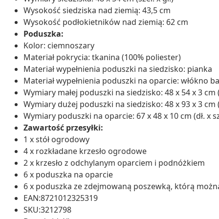
Wysokość siedziska nad ziemią: 43,5 cm
Wysokość podłokietników nad ziemią: 62 cm
Poduszka:
Kolor: ciemnoszary
Materiał pokrycia: tkanina (100% poliester)
Materiał wypełnienia poduszki na siedzisko: pianka
Materiał wypełnienia poduszki na oparcie: włókno b
Wymiary małej poduszki na siedzisko: 48 x 54 x 3 cm (sz
Wymiary dużej poduszki na siedzisko: 48 x 93 x 3 cm (sz
Wymiary poduszki na oparcie: 67 x 48 x 10 cm (dł. x sze
Zawartość przesyłki:
1 x stół ogrodowy
4 x rozkładane krzesło ogrodowe
2 x krzesło z odchylanym oparciem i podnóżkiem
6 x poduszka na oparcie
6 x poduszka ze zdejmowaną poszewką, którą możn
EAN:8721012325319
SKU:3212798