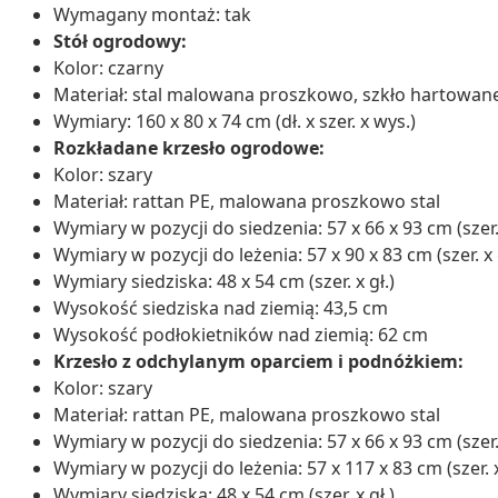
Wymagany montaż: tak
Stół ogrodowy:
Kolor: czarny
Materiał: stal malowana proszkowo, szkło hartowan
Wymiary: 160 x 80 x 74 cm (dł. x szer. x wys.)
Rozkładane krzesło ogrodowe:
Kolor: szary
Materiał: rattan PE, malowana proszkowo stal
Wymiary w pozycji do siedzenia: 57 x 66 x 93 cm (szer. 
Wymiary w pozycji do leżenia: 57 x 90 x 83 cm (szer. x g
Wymiary siedziska: 48 x 54 cm (szer. x gł.)
Wysokość siedziska nad ziemią: 43,5 cm
Wysokość podłokietników nad ziemią: 62 cm
Krzesło z odchylanym oparciem i podnóżkiem:
Kolor: szary
Materiał: rattan PE, malowana proszkowo stal
Wymiary w pozycji do siedzenia: 57 x 66 x 93 cm (szer. 
Wymiary w pozycji do leżenia: 57 x 117 x 83 cm (szer. x
Wymiary siedziska: 48 x 54 cm (szer. x gł.)