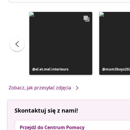
Post
el.et.mel.interieurs
Post
mum3boys20
opublikowany
opublikowan
przez
przez
Zobacz, jak przesyłać zdjęcia
Skontaktuj się z nami!
Przejdź do Centrum Pomocy