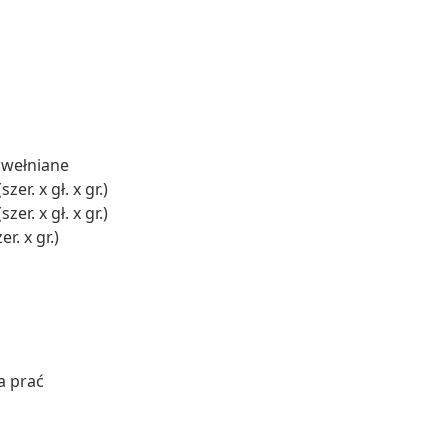
awełniane
er. x gł. x gr.)
er. x gł. x gr.)
r. x gr.)
a prać