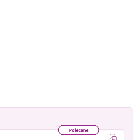
astradgard
owany
Polecane