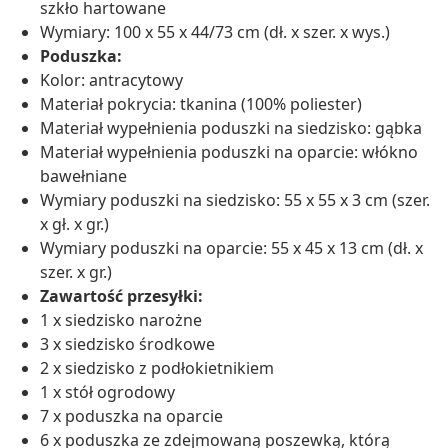
szkło hartowane
Wymiary: 100 x 55 x 44/73 cm (dł. x szer. x wys.)
Poduszka:
Kolor: antracytowy
Materiał pokrycia: tkanina (100% poliester)
Materiał wypełnienia poduszki na siedzisko: gąbka
Materiał wypełnienia poduszki na oparcie: włókno
bawełniane
Wymiary poduszki na siedzisko: 55 x 55 x 3 cm (szer.
x gł. x gr.)
Wymiary poduszki na oparcie: 55 x 45 x 13 cm (dł. x
szer. x gr.)
Zawartość przesyłki:
1 x siedzisko narożne
3 x siedzisko środkowe
2 x siedzisko z podłokietnikiem
1 x stół ogrodowy
7 x poduszka na oparcie
6 x poduszka ze zdejmowaną poszewką, którą