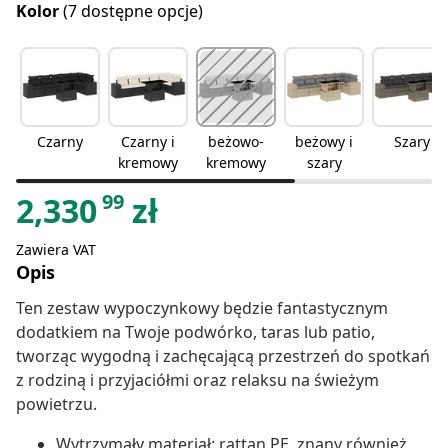
Kolor
(7 dostępne opcje)
Czarny
Czarny i
beżowo-
beżowy i
Szary
kremowy
kremowy
szary
99
2,330
zł
Zawiera VAT
Opis
Ten zestaw wypoczynkowy będzie fantastycznym
dodatkiem na Twoje podwórko, taras lub patio,
tworząc wygodną i zachęcającą przestrzeń do spotkań
z rodziną i przyjaciółmi oraz relaksu na świeżym
powietrzu.
Wytrzymały materiał: rattan PE, znany również