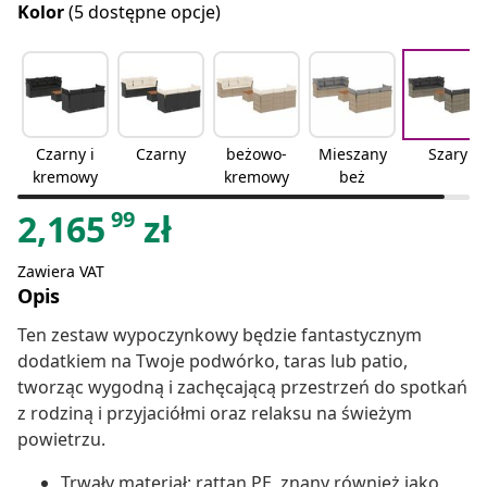
Kolor
(5 dostępne opcje)
Czarny i
Czarny
beżowo-
Mieszany
Szary
kremowy
kremowy
beż
99
2,165
zł
Zawiera VAT
Opis
Ten zestaw wypoczynkowy będzie fantastycznym
dodatkiem na Twoje podwórko, taras lub patio,
tworząc wygodną i zachęcającą przestrzeń do spotkań
z rodziną i przyjaciółmi oraz relaksu na świeżym
powietrzu.
Trwały materiał: rattan PE, znany również jako