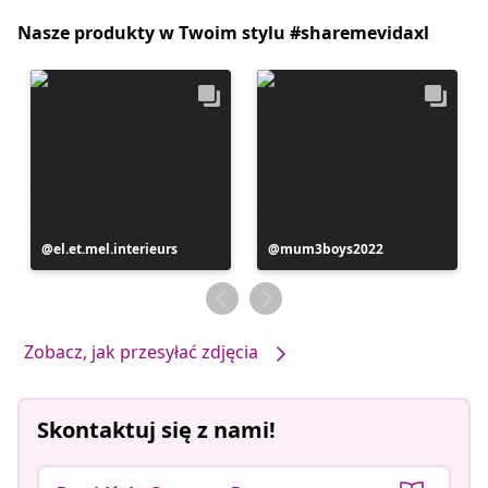
Nasze produkty w Twoim stylu #sharemevidaxl
Post
el.et.mel.interieurs
Post
mum3boys2022
opublikowany
opublikowany
przez
przez
Zobacz, jak przesyłać zdjęcia
Skontaktuj się z nami!