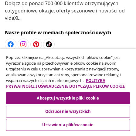
Dołącz do ponad 700 000 klientów otrzymujących
cotygodniowe okazje, oferty sezonowe i nowości od
vidaXL.
Nasze profile w mediach społecznościowych
Poprzez kliknięcie na „Akceptacja wszystkich plików cookie” jest
Odstąpienie od umowy
wyrażona zgoda na przechowywanie plików cookie na swoim
Złóż wniosek o odstąpienie od umowy dotyczącej
urządzeniu w celu usprawnienia korzystania z nawigacji strony,
analizowania wykorzystania strony, spersonalizowane reklamy, i
Twojego zamówienia.
wsparcia naszych działań marketingowych.
POLITYKA
PRYWATNOŚCI I OŚWIADCZENIE DOTYCZĄCE PLIKÓW COOKIE
Odstąpienie od umowy
Akceptuj wszystkie pliki cookie
Odrzucenie wszystkich
Obsługa Klienta
Ustawienia plików cookie