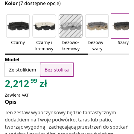
Kolor
(7 dostępne opcje)
Czarny
Czarny i
beżowo-
beżowy i
Szary
kremowy
kremowy
szary
Model
Ze stolikiem
Bez stolika
99
2,212
zł
Zawiera VAT
Opis
Ten zestaw wypoczynkowy będzie fantastycznym
dodatkiem na Twoje podwórko, taras lub patio,
tworząc wygodną i zachęcającą przestrzeń do spotkań