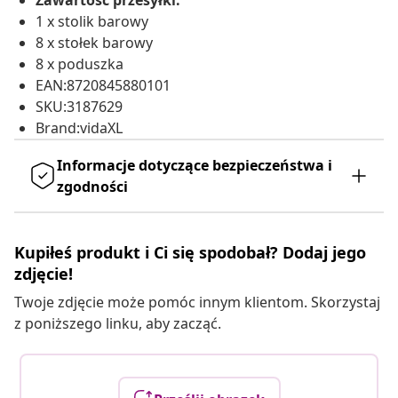
Zawartość przesyłki:
1 x stolik barowy
8 x stołek barowy
8 x poduszka
EAN:8720845880101
SKU:3187629
Brand:vidaXL
Informacje dotyczące bezpieczeństwa i
zgodności
Kupiłeś produkt i Ci się spodobał? Dodaj jego
zdjęcie!
Twoje zdjęcie może pomóc innym klientom. Skorzystaj
z poniższego linku, aby zacząć.