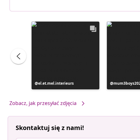
Post
el.et.mel.interieurs
Post
mum3boys20
opublikowany
opublikowan
przez
przez
Zobacz, jak przesyłać zdjęcia
Skontaktuj się z nami!