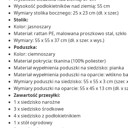
Wysokość podłokietników nad ziemią: 55 cm
Wymiary stolika bocznego: 25 x 23 cm (dł. x szer.)
Stolik:
Kolor: jasnoszary
Materiał: rattan PE, malowana proszkowo stal, szkł
Wymiary: 55 x 55 x 37 cm (dł. x szer. x wys.)
Poduszka:
Kolor: ciemnoszary
Materiał pokrycia: tkanina (100% poliester)
Materiał wypełnienia poduszki na siedzisko: pianka
Materiał wypełnienia poduszki na oparcie: włókno b
Wymiary poduszki na siedzisko: 55 x 55 x 3 cm (szer. x g
Wymiary poduszki na oparcie: 55 x 45 x 13 cm (dł. x sze
Zawartość przesyłki:
1 x siedzisko narożne
3 x siedzisko środkowe
4 x siedzisko z podłokietnikiem
1 x stół ogrodowy