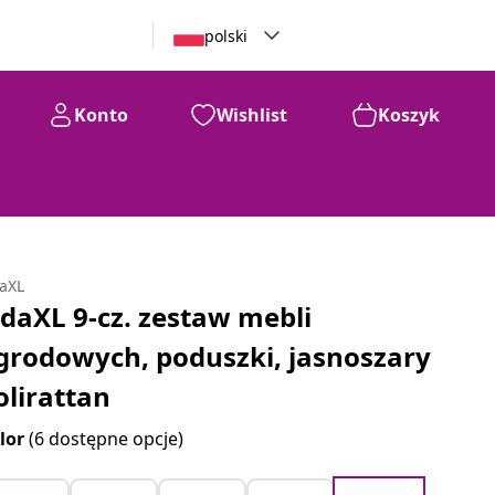
polski
Konto
Wishlist
Koszyk
daXL
idaXL 9-cz. zestaw mebli
grodowych, poduszki, jasnoszary
olirattan
lor
(6 dostępne opcje)