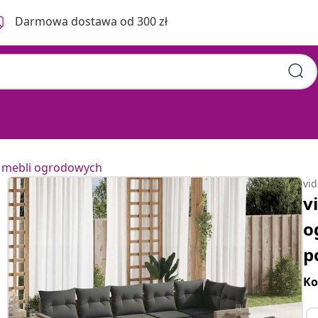
Darmowa dostawa od 300 zł
 mebli ogrodowych
vi
v
o
p
Ko