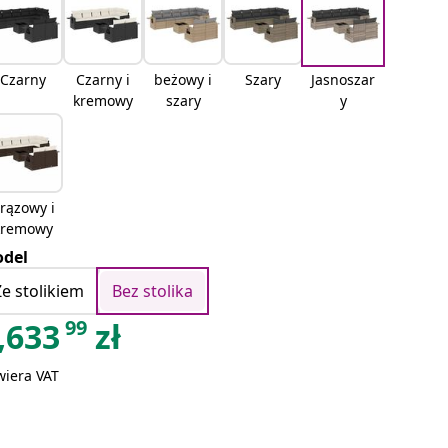
Czarny
Czarny i
beżowy i
Szary
Jasnoszar
kremowy
szary
y
rązowy i
kremowy
del
Ze stolikiem
Bez stolika
99
,633
zł
wiera VAT