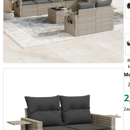
B
Mo
2
Za