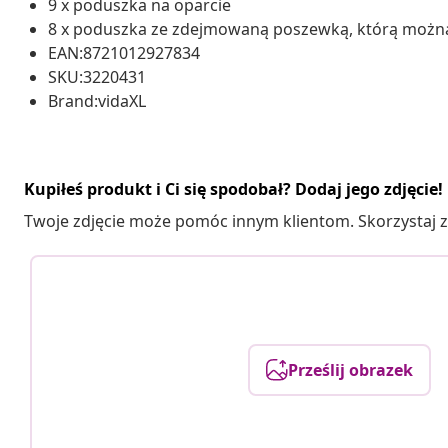
9 x poduszka na oparcie
8 x poduszka ze zdejmowaną poszewką, którą możn
EAN:8721012927834
SKU:3220431
Brand:vidaXL
Kupiłeś produkt i Ci się spodobał? Dodaj jego zdjęcie!
Twoje zdjęcie może pomóc innym klientom. Skorzystaj z 
Prześlij obrazek