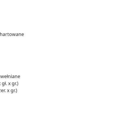
o hartowane
awełniane
ł. x gr.)
r. x gr.)