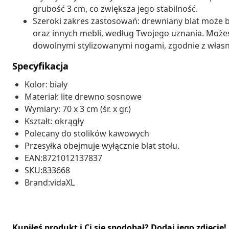
grubość 3 cm, co zwiększa jego stabilność.
Szeroki zakres zastosowań: drewniany blat może 
oraz innych mebli, według Twojego uznania. Możesz
dowolnymi stylizowanymi nogami, zgodnie z włas
Specyfikacja
Kolor: biały
Materiał: lite drewno sosnowe
Wymiary: 70 x 3 cm (śr. x gr.)
Kształt: okrągły
Polecany do stolików kawowych
Przesyłka obejmuje wyłącznie blat stołu.
EAN:8721012137837
SKU:833668
Brand:vidaXL
Kupiłeś produkt i Ci się spodobał? Dodaj jego zdjęcie!