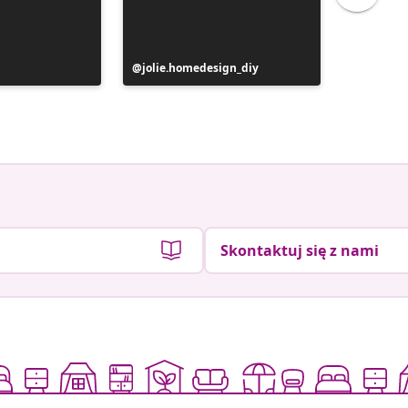
Post
jolie.homedesign_diy
Post
jennyos
y
opublikowany
opublik
przez
przez
Skontaktuj się z nami