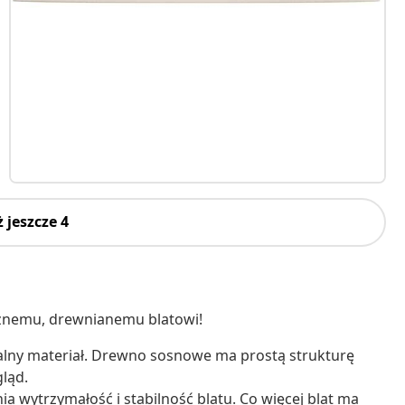
 jeszcze 4
cznemu, drewnianemu blatowi!
ralny materiał. Drewno sosnowe ma prostą strukturę
gląd.
a wytrzymałość i stabilność blatu. Co więcej blat ma