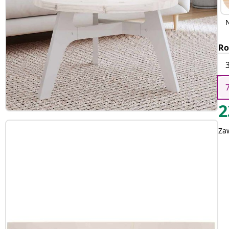
Ro
2
Za