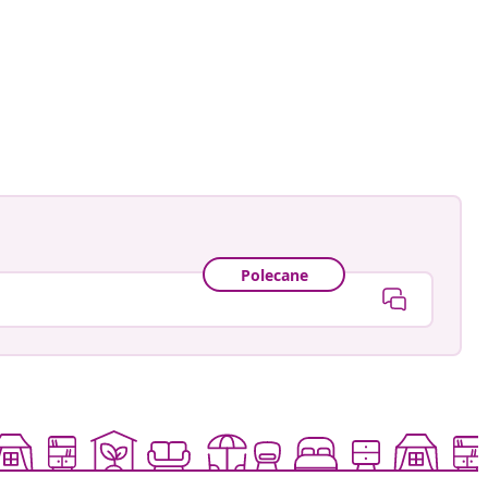
tmans
owany
Polecane