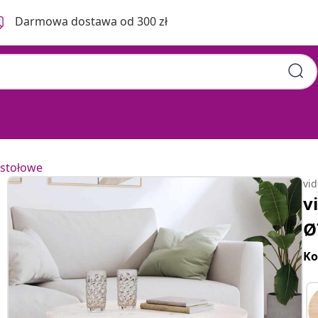
Darmowa dostawa od 300 zł
 stołowe
vi
v
Ø
Ko