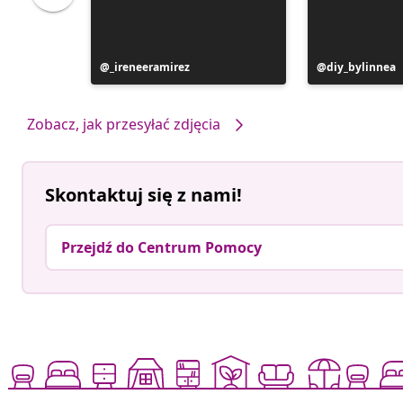
Post
_ireneeramirez
Post
diy_bylinnea
opublikowany
opublikowan
przez
przez
Zobacz, jak przesyłać zdjęcia
Skontaktuj się z nami!
Przejdź do Centrum Pomocy