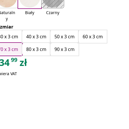
Naturaln
Biały
Czarny
y
zmiar
30 x 3 cm
40 x 3 cm
50 x 3 cm
60 x 3 cm
70 x 3 cm
80 x 3 cm
90 x 3 cm
99
34
zł
wiera VAT