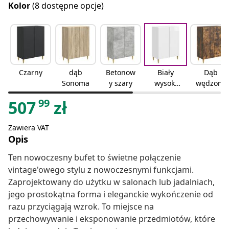
Kolor
(8 dostępne opcje)
Czarny
dąb
Betonow
Biały
Dąb
Sonoma
y szary
wysoki
wędzony
połysk
99
507
zł
Zawiera VAT
Opis
Ten nowoczesny bufet to świetne połączenie
vintage'owego stylu z nowoczesnymi funkcjami.
Zaprojektowany do użytku w salonach lub jadalniach,
jego prostokątna forma i eleganckie wykończenie od
razu przyciągają wzrok. To miejsce na
przechowywanie i eksponowanie przedmiotów, które