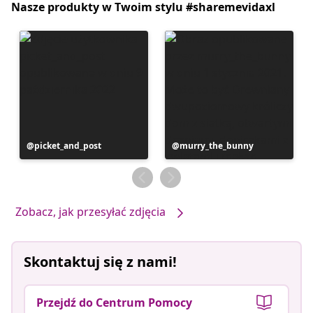
Nasze produkty w Twoim stylu #sharemevidaxl
Post
picket_and_post
Post
murry_the_bunny
opublikowany
opublikowany
przez
przez
Zobacz, jak przesyłać zdjęcia
Skontaktuj się z nami!
Przejdź do Centrum Pomocy