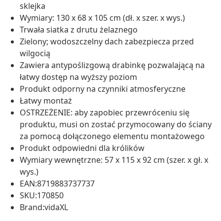
sklejka
Wymiary: 130 x 68 x 105 cm (dł. x szer. x wys.)
Trwała siatka z drutu żelaznego
Zielony; wodoszczelny dach zabezpiecza przed
wilgocią
Zawiera antypoślizgową drabinkę pozwalającą na
łatwy dostęp na wyższy poziom
Produkt odporny na czynniki atmosferyczne
Łatwy montaż
OSTRZEŻENIE: aby zapobiec przewróceniu się
produktu, musi on zostać przymocowany do ściany
za pomocą dołączonego elementu montażowego
Produkt odpowiedni dla królików
Wymiary wewnętrzne: 57 x 115 x 92 cm (szer. x gł. x
wys.)
EAN:8719883737737
SKU:170850
Brand:vidaXL