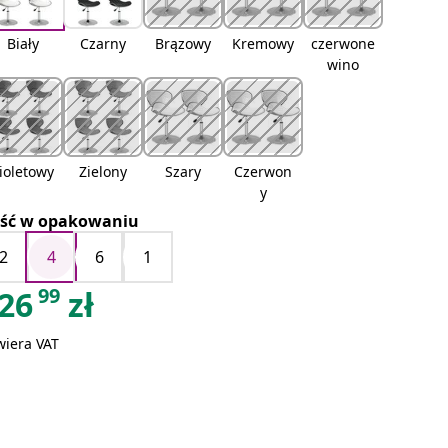
Biały
Czarny
Brązowy
Kremowy
czerwone
wino
ioletowy
Zielony
Szary
Czerwon
y
ość w opakowaniu
2
4
6
1
99
26
zł
wiera VAT