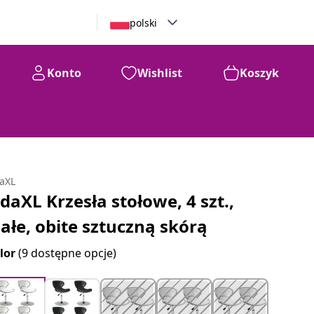
polski
Konto
Wishlist
Koszyk
daXL
idaXL Krzesła stołowe, 4 szt.,
iałe, obite sztuczną skórą
lor
(9 dostępne opcje)