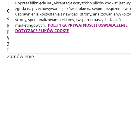
Poprzez kliknięcie na „Akceptacja wszystkich plików cookie” jest w
zgoda na przechowywanie plików cookie na swoim urządzeniu w c
Obsługa Klienta
Biznes
usprawnienia korzystania z nawigacji strony, analizowania wykorzy
Śledź swoje zamówienie
Program Par
strony, spersonalizowane reklamy, i wsparcia naszych działań
marketingowych.
POLITYKA PRYWATNOŚCI I OŚWIADCZENIE
Moje konto
Produkuj dla
DOTYCZĄCE PLIKÓW COOKIE
Płatność
Współpraca 
Wysyłka i Dostawa
Zwrot
Informacje o produkcie
Zamówienie