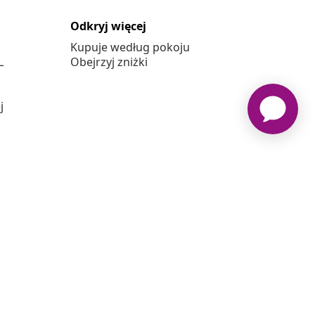
Odkryj więcej
Kupuje według pokoju
L
Obejrzyj zniżki
j
vidaxl.pl jest sklepem internetowym firmy vidaXL Marketplace
Europe B.V