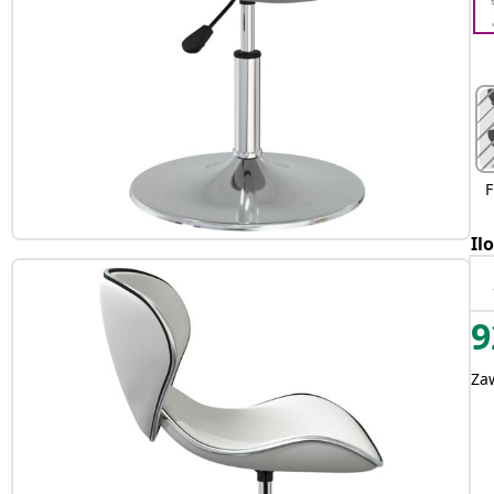
F
Il
9
Za