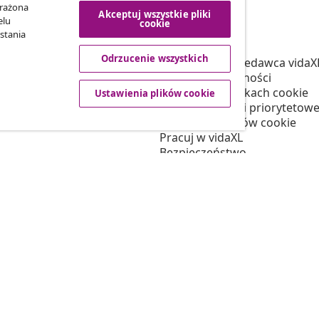
yrażona
Akceptuj wszystkie pliki
elu
cookie
vidaXL
stania
tnerski
O nas
Odrzucenie wszystkich
 vidaXL
Regulamin Sprzedawca vidaX
marketingowa
Polityka prywatności
Informacja o plikach cookie
Ustawienia plików cookie
Warunki wysyłki priorytetowe
Ustawienia plików cookie
Pracuj w vidaXL
Bezpieczeństwo
Osoba odpowiedzialna w UE
Polityką EPR
Deklaracja dostępności
© 2008-2026 vidaXL www.