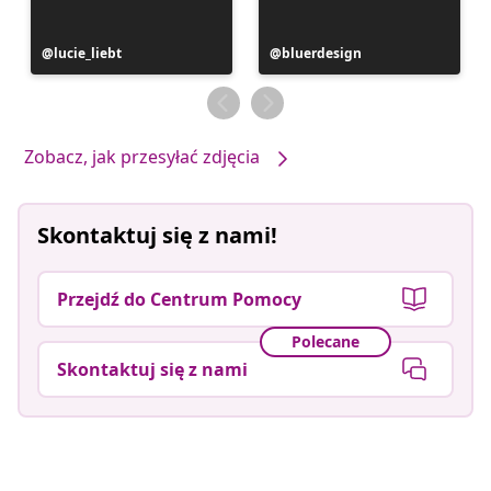
Post
lucie_liebt
Post
bluerdesign
opublikowany
opublikowany
przez
przez
Zobacz, jak przesyłać zdjęcia
Skontaktuj się z nami!
Przejdź do Centrum Pomocy
Polecane
Skontaktuj się z nami