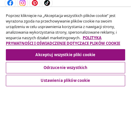
Poprzez kliknięcie na „Akceptacja wszystkich plików cookie” jest
Odstąpienie od umowy
wyrażona zgoda na przechowywanie plików cookie na swoim
Złóż wniosek o odstąpienie od umowy dotyczącej
urządzeniu w celu usprawnienia korzystania z nawigacji strony,
analizowania wykorzystania strony, spersonalizowane reklamy, i
Twojego zamówienia.
wsparcia naszych działań marketingowych.
POLITYKA
PRYWATNOŚCI I OŚWIADCZENIE DOTYCZĄCE PLIKÓW COOKIE
Odstąpienie od umowy
Akceptuj wszystkie pliki cookie
Odrzucenie wszystkich
Obsługa Klienta
Ustawienia plików cookie
Biznes
vidaXL
Odkryj więcej