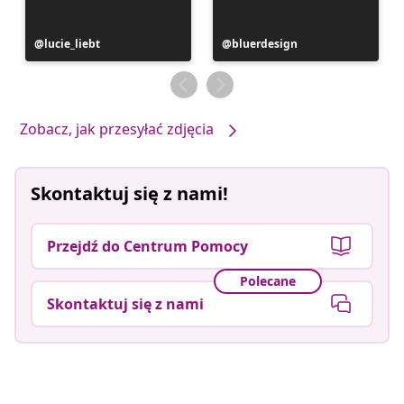
Post
lucie_liebt
Post
bluerdesign
opublikowany
opublikowany
przez
przez
Zobacz, jak przesyłać zdjęcia
Skontaktuj się z nami!
Przejdź do Centrum Pomocy
Polecane
Skontaktuj się z nami