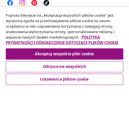
Poprzez kliknięcie na „Akceptacja wszystkich plików cookie” jest
Odstąpienie od umowy
wyrażona zgoda na przechowywanie plików cookie na swoim
Złóż wniosek o odstąpienie od umowy dotyczącej
urządzeniu w celu usprawnienia korzystania z nawigacji strony,
analizowania wykorzystania strony, spersonalizowane reklamy, i
Twojego zamówienia.
wsparcia naszych działań marketingowych.
POLITYKA
PRYWATNOŚCI I OŚWIADCZENIE DOTYCZĄCE PLIKÓW COOKIE
Odstąpienie od umowy
Akceptuj wszystkie pliki cookie
Odrzucenie wszystkich
Obsługa Klienta
Ustawienia plików cookie
Biznes
vidaXL
Odkryj więcej