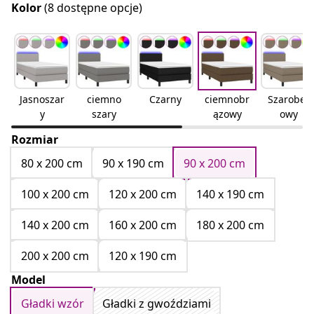
Kolor
(8 dostępne opcje)
Jasnoszar
ciemno
Czarny
ciemnobr
Szarobeż
y
szary
ązowy
owy
Rozmiar
80 x 200 cm
90 x 190 cm
90 x 200 cm
100 x 200 cm
120 x 200 cm
140 x 190 cm
140 x 200 cm
160 x 200 cm
180 x 200 cm
200 x 200 cm
120 x 190 cm
Model
Gładki wzór
Gładki z gwoździami