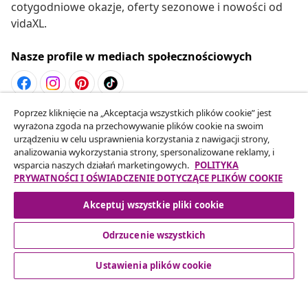
cotygodniowe okazje, oferty sezonowe i nowości od
vidaXL.
Nasze profile w mediach społecznościowych
Poprzez kliknięcie na „Akceptacja wszystkich plików cookie” jest
Odstąpienie od umowy
wyrażona zgoda na przechowywanie plików cookie na swoim
Złóż wniosek o odstąpienie od umowy dotyczącej
urządzeniu w celu usprawnienia korzystania z nawigacji strony,
analizowania wykorzystania strony, spersonalizowane reklamy, i
Twojego zamówienia.
wsparcia naszych działań marketingowych.
POLITYKA
PRYWATNOŚCI I OŚWIADCZENIE DOTYCZĄCE PLIKÓW COOKIE
Odstąpienie od umowy
Akceptuj wszystkie pliki cookie
Odrzucenie wszystkich
Obsługa Klienta
Ustawienia plików cookie
Biznes