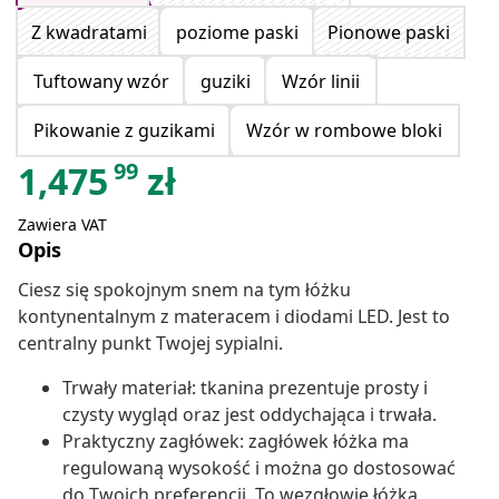
Z kwadratami
poziome paski
Pionowe paski
Tuftowany wzór
guziki
Wzór linii
Pikowanie z guzikami
Wzór w rombowe bloki
99
1,475
zł
Zawiera VAT
Opis
Ciesz się spokojnym snem na tym łóżku
kontynentalnym z materacem i diodami LED. Jest to
centralny punkt Twojej sypialni.
Trwały materiał: tkanina prezentuje prosty i
czysty wygląd oraz jest oddychająca i trwała.
Praktyczny zagłówek: zagłówek łóżka ma
regulowaną wysokość i można go dostosować
do Twoich preferencji. To wezgłowie łóżka