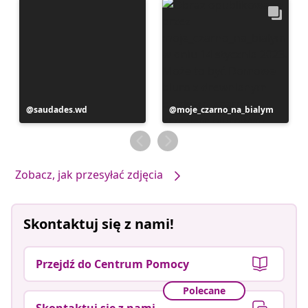
Post
saudades.wd
Post
moje_czarno_na_bialym
opublikowany
opublikowany
przez
przez
Zobacz, jak przesyłać zdjęcia
Skontaktuj się z nami!
Przejdź do Centrum Pomocy
Polecane
Skontaktuj się z nami