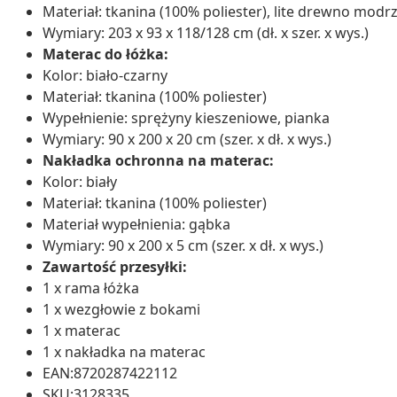
Materiał: tkanina (100% poliester), lite drewno mod
Wymiary: 203 x 93 x 118/128 cm (dł. x szer. x wys.)
Materac do łóżka:
Kolor: biało-czarny
Materiał: tkanina (100% poliester)
Wypełnienie: sprężyny kieszeniowe, pianka
Wymiary: 90 x 200 x 20 cm (szer. x dł. x wys.)
Nakładka ochronna na materac:
Kolor: biały
Materiał: tkanina (100% poliester)
Materiał wypełnienia: gąbka
Wymiary: 90 x 200 x 5 cm (szer. x dł. x wys.)
Zawartość przesyłki:
1 x rama łóżka
1 x wezgłowie z bokami
1 x materac
1 x nakładka na materac
EAN:8720287422112
SKU:3128335