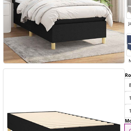
J
N
Ro
Mo