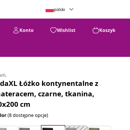
polski
Konto
Wishlist
Koszyk
daXL
idaXL Łóżko kontynentalne z
ateracem, czarne, tkanina,
0x200 cm
lor
(8 dostępne opcje)