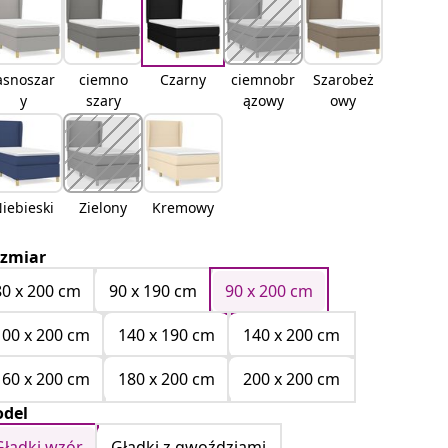
asnoszar
ciemno
Czarny
ciemnobr
Szarobeż
y
szary
ązowy
owy
iebieski
Zielony
Kremowy
zmiar
80 x 200 cm
90 x 190 cm
90 x 200 cm
100 x 200 cm
140 x 190 cm
140 x 200 cm
160 x 200 cm
180 x 200 cm
200 x 200 cm
del
Gładki wzór
Gładki z gwoździami