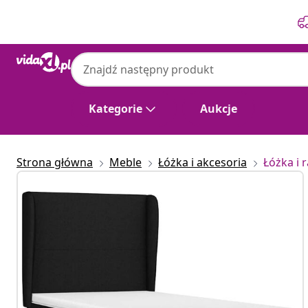
Poprzedni
Następny
Kategorie
Aukcje
Strona główna
Meble
Łóżka i akcesoria
Łóżka i 