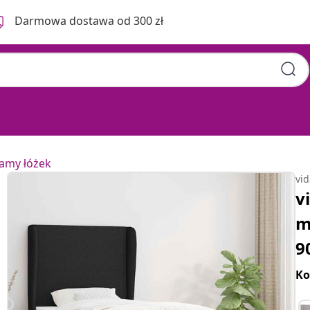
Darmowa dostawa od 300 zł
ramy łóżek
vi
v
m
9
Ko