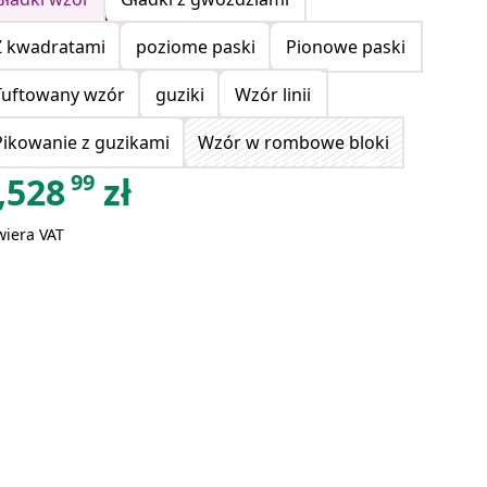
Z kwadratami
poziome paski
Pionowe paski
Tuftowany wzór
guziki
Wzór linii
Pikowanie z guzikami
Wzór w rombowe bloki
99
,528
zł
wiera VAT