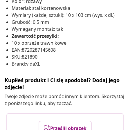
Kolor: rdzawy
Materiał: stal kortenowska
Wymiary (każdej sztuki): 10 x 103 cm (wys. x dł.)
Grubość: 0,5 mm
Wymagany montaż: tak
Zawartość przesyłki:
10 x obrzeże trawnikowe
EAN:8720287145608
SKU:821890
Brand:vidaXL
Kupiłeś produkt i Ci się spodobał? Dodaj jego
zdjęcie!
Twoje zdjęcie może pomóc innym klientom. Skorzystaj
z poniższego linku, aby zacząć.
Prześlij obrazek