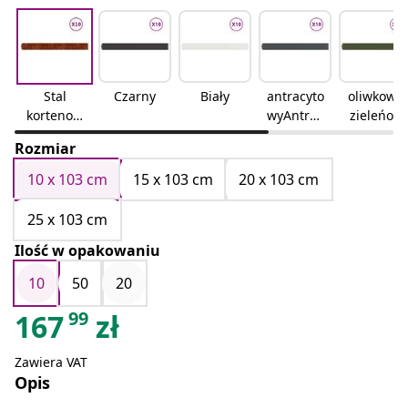
Stal
Czarny
Biały
antracyto
oliwkowa
kortenow
wyAntrac
zieleńoli
skastal
ytowy
wkowy
Rozmiar
kortenow
ska
10 x 103 cm
15 x 103 cm
20 x 103 cm
25 x 103 cm
Ilość w opakowaniu
10
50
20
99
167
zł
Zawiera VAT
Opis