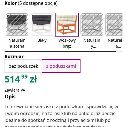
Kolor
(5 dostępne opcje)
Naturaln
Biały
Woskowy
Naturaln
Naturalni
a sosna
brąz
y
e
daglezja
impregn
Rozmiar
owany
bez poduszek
z poduszkami
99
514
zł
Zawiera VAT
Opis
To drewniane siedzisko z poduszkami sprawdzi się w
Twoim ogrodzie, na tarasie lub na patio oraz będzie
idealne do spotkań z rodziną i przyjaciółmi lub po