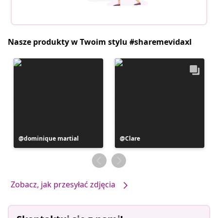
Nasze produkty w Twoim stylu #sharemevidaxl
Post
dominique martial
Post
Clare
opublikowany
opublikowany
przez
przez
Zobacz, jak przesyłać zdjęcia