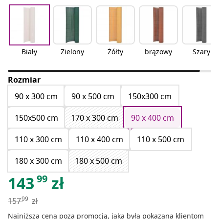
Biały
Zielony
Żółty
brązowy
Szary
Rozmiar
90 x 300 cm
90 x 500 cm
150x300 cm
150x500 cm
170 x 300 cm
90 x 400 cm
110 x 300 cm
110 x 400 cm
110 x 500 cm
180 x 300 cm
180 x 500 cm
99
143
zł
99
157
zł
Najniższa cena poza promocją, jaka była pokazana klientom