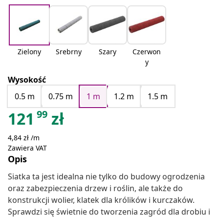
Zielony
Srebrny
Szary
Czerwon
y
Wysokość
0.5 m
0.75 m
1 m
1.2 m
1.5 m
99
121
zł
4,84 zł /m
Zawiera VAT
Opis
Siatka ta jest idealna nie tylko do budowy ogrodzenia
oraz zabezpieczenia drzew i roślin, ale także do
konstrukcji wolier, klatek dla królików i kurczaków.
Sprawdzi się świetnie do tworzenia zagród dla drobiu i