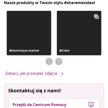
Nasze produkty w Twoim stylu #sharemevidaxl
Post
dominique martial
Post
Clare
opublikowany
opublikowany
przez
przez
Zobacz, jak przesyłać zdjęcia
Skontaktuj się z nami!
Przejdź do Centrum Pomocy