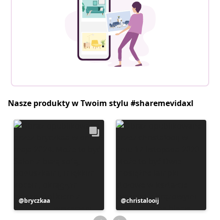
Nasze produkty w Twoim stylu #sharemevidaxl
Post
bryczkaa
Post
christalooij
opublikowany
opublikowany
przez
przez