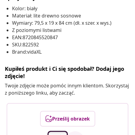
Kolor: biały
Materiał: lite drewno sosnowe
Wymiary: 79,5 x 19 x 84 cm (dł. x szer. x wys.)
Z poziomymi listwami
EAN:8720845520847
SKU:822592
Brand:vidaXL
Kupiłeś produkt i Ci się spodobał? Dodaj jego
zdjęcie!
Twoje zdjęcie może pomóc innym klientom. Skorzystaj
z poniższego linku, aby zacząć.
Prześlij obrazek