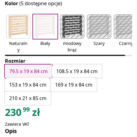
Kolor
(5 dostępne opcje)
Naturaln
Biały
miodowy
Szary
Czarny
y
brąz
Rozmiar
79.5 x 19 x 84 cm
108.5 x 19 x 84 cm
153 x 19 x 84 cm
169 x 19 x 84 cm
210 x 21 x 85 cm
99
230
zł
Zawiera VAT
Opis