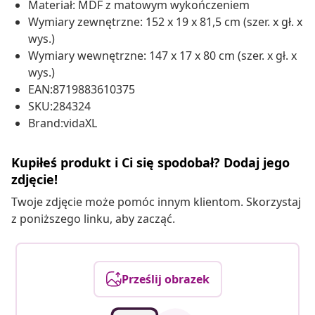
Materiał: MDF z matowym wykończeniem
Wymiary zewnętrzne: 152 x 19 x 81,5 cm (szer. x gł. x
wys.)
Wymiary wewnętrzne: 147 x 17 x 80 cm (szer. x gł. x
wys.)
EAN:8719883610375
SKU:284324
Brand:vidaXL
Kupiłeś produkt i Ci się spodobał? Dodaj jego
zdjęcie!
Twoje zdjęcie może pomóc innym klientom. Skorzystaj
z poniższego linku, aby zacząć.
Prześlij obrazek