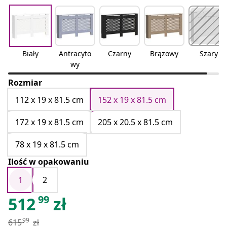
Biały
Antracyto
Czarny
Brązowy
Szary
wy
Rozmiar
112 x 19 x 81.5 cm
152 x 19 x 81.5 cm
172 x 19 x 81.5 cm
205 x 20.5 x 81.5 cm
78 x 19 x 81.5 cm
Ilość w opakowaniu
1
2
99
512
zł
99
615
zł