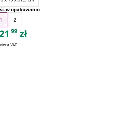
ość w opakowaniu
1
2
99
21
zł
wiera VAT