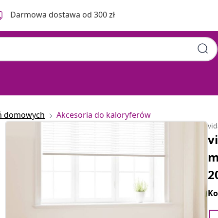
Darmowa dostawa od 300 zł
eń domowych
Akcesoria do kaloryferów
vi
v
m
2
Ko