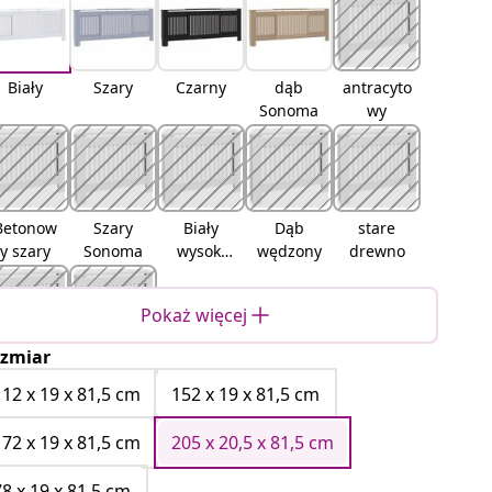
Biały
Szary
Czarny
dąb
antracyto
Sonoma
wy
Betonow
Szary
Biały
Dąb
stare
y szary
Sonoma
wysoki
wędzony
drewno
połysk
Pokaż więcej
zmiar
Dąb
Czarny
artisan
dąb
112 x 19 x 81,5 cm
152 x 19 x 81,5 cm
172 x 19 x 81,5 cm
205 x 20,5 x 81,5 cm
78 x 19 x 81,5 cm