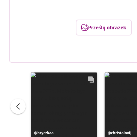
Prześlij obrazek
Post
bryczkaa
Post
christalooij