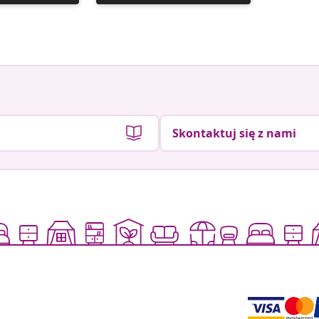
y
opublikowany
opublik
przez
przez
Skontaktuj się z nami