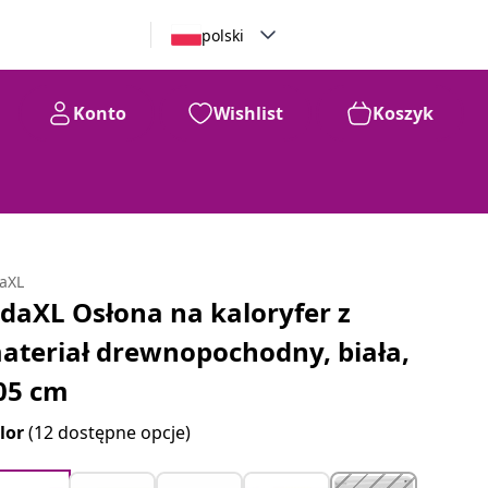
polski
Konto
Wishlist
Koszyk
daXL
idaXL Osłona na kaloryfer z
ateriał drewnopochodny, biała,
05 cm
lor
(12 dostępne opcje)