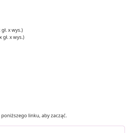
gł. x wys.)
 gł. x wys.)
poniższego linku, aby zacząć.