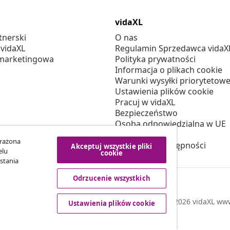
vidaXL
tnerski
O nas
 vidaXL
Regulamin Sprzedawca vidaX
marketingowa
Polityka prywatności
Informacja o plikach cookie
Warunki wysyłki priorytetowe
Ustawienia plików cookie
Pracuj w vidaXL
Bezpieczeństwo
Osoba odpowiedzialna w UE
Polityką EPR
yrażona
Deklaracja dostępności
Akceptuj wszystkie pliki
elu
cookie
stania
Odrzucenie wszystkich
© 2008-2026 vidaXL www.
Ustawienia plików cookie