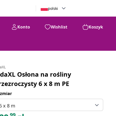
polski
Konto
Wishlist
Koszyk
daXL
idaXL Osłona na rośliny
rzezroczysty 6 x 8 m PE
zmiar
6 x 8 m
99