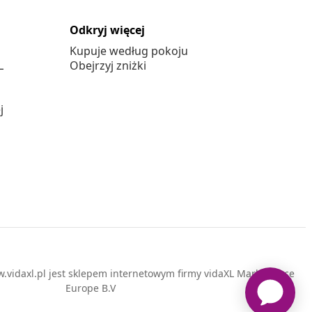
Odkryj więcej
Kupuje według pokoju
L
Obejrzyj zniżki
j
vidaxl.pl jest sklepem internetowym firmy vidaXL Marketplace
Europe B.V