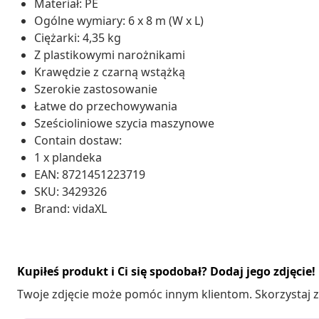
Materiał: PE
Ogólne wymiary: 6 x 8 m (W x L)
Ciężarki: 4,35 kg
Z plastikowymi narożnikami
Krawędzie z czarną wstążką
Szerokie zastosowanie
Łatwe do przechowywania
Sześcioliniowe szycia maszynowe
Contain dostaw:
1 x plandeka
EAN: 8721451223719
SKU: 3429326
Brand: vidaXL
Kupiłeś produkt i Ci się spodobał? Dodaj jego zdjęcie!
Twoje zdjęcie może pomóc innym klientom. Skorzystaj z 