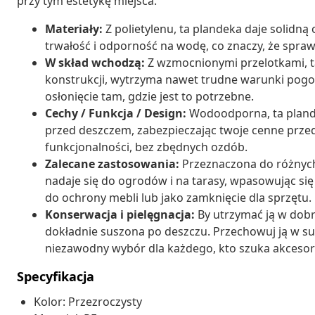
przy tym estetykę miejsca.
Materiały:
Z polietylenu, ta plandeka daje solidn
trwałość i odporność na wodę, co znaczy, że spra
W skład wchodzą:
Z wzmocnionymi przelotkami, ta
konstrukcji, wytrzyma nawet trudne warunki pogo
osłonięcie tam, gdzie jest to potrzebne.
Cechy / Funkcja / Design:
Wodoodporna, ta plande
przed deszczem, zabezpieczając twoje cenne przedmi
funkcjonalności, bez zbędnych ozdób.
Zalecane zastosowania:
Przeznaczona do różnych
nadaje się do ogrodów i na tarasy, wpasowując się
do ochrony mebli lub jako zamknięcie dla sprzętu.
Konserwacja i pielęgnacja:
By utrzymać ją w dobr
dokładnie suszona po deszczu. Przechowuj ją w su
niezawodny wybór dla każdego, kto szuka akceso
Specyfikacja
Kolor: Przezroczysty