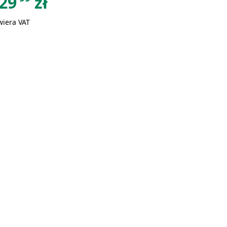
29
zł
wiera VAT