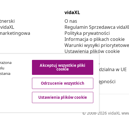
vidaXL
tnerski
O nas
 vidaXL
Regulamin Sprzedawca vidaX
marketingowa
Polityka prywatności
Informacja o plikach cookie
Warunki wysyłki priorytetowe
Ustawienia plików cookie
Pracuj w vidaXL
yrażona
Bezpieczeństwo
Akceptuj wszystkie pliki
elu
Osoba odpowiedzialna w UE
cookie
stania
Polityką EPR
Deklaracja dostępności
Odrzucenie wszystkich
Ustawienia plików cookie
© 2008-2026 vidaXL www.