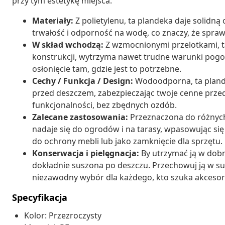
przy tym estetykę miejsca.
Materiały:
Z polietylenu, ta plandeka daje solidn
trwałość i odporność na wodę, co znaczy, że spra
W skład wchodzą:
Z wzmocnionymi przelotkami, ta
konstrukcji, wytrzyma nawet trudne warunki pogo
osłonięcie tam, gdzie jest to potrzebne.
Cechy / Funkcja / Design:
Wodoodporna, ta plande
przed deszczem, zabezpieczając twoje cenne przedmi
funkcjonalności, bez zbędnych ozdób.
Zalecane zastosowania:
Przeznaczona do różnych
nadaje się do ogrodów i na tarasy, wpasowując się
do ochrony mebli lub jako zamknięcie dla sprzętu.
Konserwacja i pielęgnacja:
By utrzymać ją w dobr
dokładnie suszona po deszczu. Przechowuj ją w su
niezawodny wybór dla każdego, kto szuka akceso
Specyfikacja
Kolor: Przezroczysty