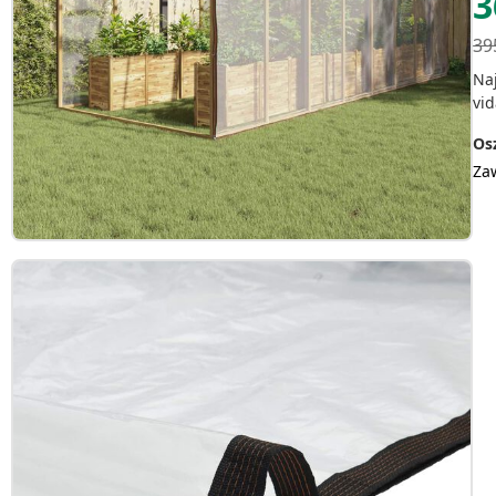
3
39
Na
vid
Osz
Za