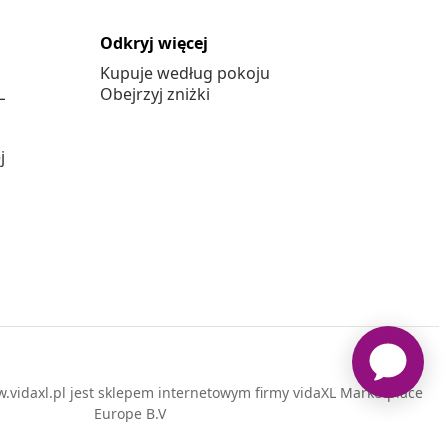
Odkryj więcej
Kupuje według pokoju
L
Obejrzyj zniżki
j
vidaxl.pl jest sklepem internetowym firmy vidaXL Marketplace
Europe B.V