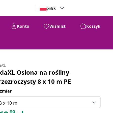
polski
Konto
Wishlist
Koszyk
daXL
idaXL Osłona na rośliny
rzezroczysty 8 x 10 m PE
zmiar
8 x 10 m
99