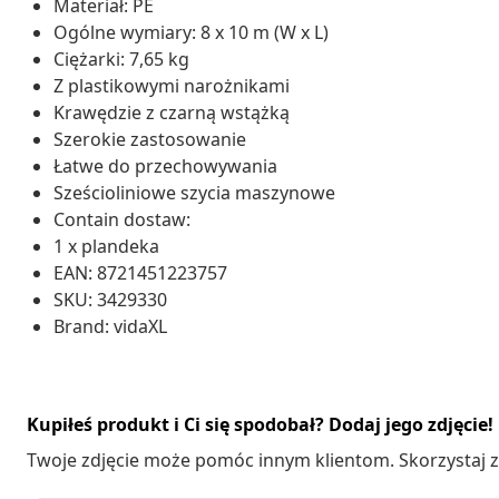
Materiał: PE
Ogólne wymiary: 8 x 10 m (W x L)
Ciężarki: 7,65 kg
Z plastikowymi narożnikami
Krawędzie z czarną wstążką
Szerokie zastosowanie
Łatwe do przechowywania
Sześcioliniowe szycia maszynowe
Contain dostaw:
1 x plandeka
EAN: 8721451223757
SKU: 3429330
Brand: vidaXL
Kupiłeś produkt i Ci się spodobał? Dodaj jego zdjęcie!
Twoje zdjęcie może pomóc innym klientom. Skorzystaj z 