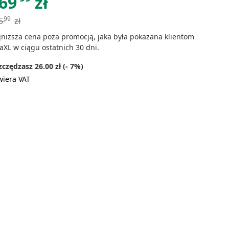
69
zł
99
5
zł
jniższa cena poza promocją, jaka była pokazana klientom
aXL w ciągu ostatnich 30 dni.
czędzasz 26.00 zł (- 7%)
wiera VAT