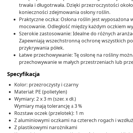
trwała i długotrwała. Dzięki przezroczystości oko
konieczności zdejmowania osłony roślin.
Praktyczne oczka: Osłona roślin jest wyposażona w
mocowanie. Odległość między każdym oczkiem wy
Szerokie zastosowanie: Idealne do różnych aranżacj
Zapewniają wszechstronną ochronę wszystkich po
przykrywania półek.
Łatwe przechowywanie: Tę osłonę na rośliny możn
przechowywanie w małych przestrzeniach lub prz
Specyfikacja
Kolor: przezroczysty i czarny
Materiał: PE (polietylen)
Wymiary: 2 x 3 m (szer. x dł.)
Wymiary mają tolerancję ± 3 %
Rozstaw oczek (przelotek): 1 m
Z aluminiowymi oczkami na czterech rogach i wzdłu
Z plastikowymi narożnikami