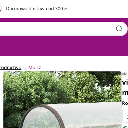
Darmowa dostawa od 300 zł
rodnictwo
Mulcz
vi
v
m
Ro