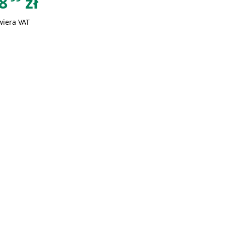
8
zł
wiera VAT