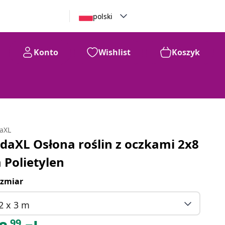
polski
Konto
Wishlist
Koszyk
daXL
idaXL Osłona roślin z oczkami 2x8
 Polietylen
zmiar
2 x 3 m
99