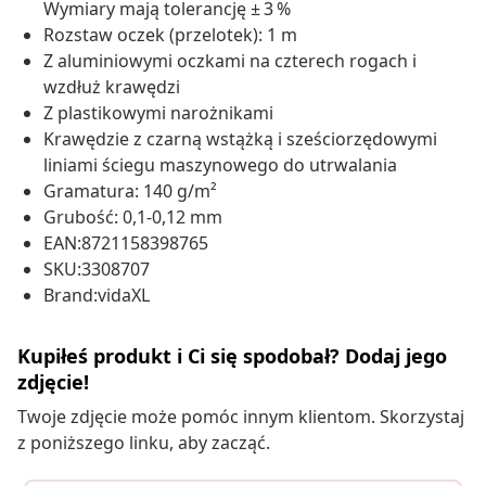
Wymiary mają tolerancję ± 3 %
Rozstaw oczek (przelotek): 1 m
Z aluminiowymi oczkami na czterech rogach i
wzdłuż krawędzi
Z plastikowymi narożnikami
Krawędzie z czarną wstążką i sześciorzędowymi
liniami ściegu maszynowego do utrwalania
Gramatura: 140 g/m²
Grubość: 0,1-0,12 mm
EAN:8721158398765
SKU:3308707
Brand:vidaXL
Kupiłeś produkt i Ci się spodobał? Dodaj jego
zdjęcie!
Twoje zdjęcie może pomóc innym klientom. Skorzystaj
z poniższego linku, aby zacząć.