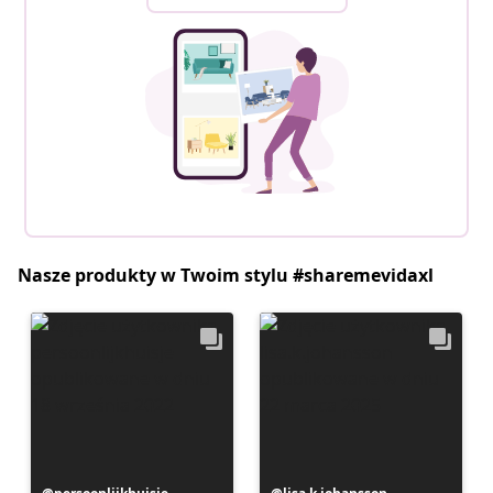
Nasze produkty w Twoim stylu #sharemevidaxl