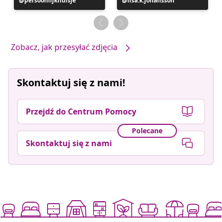
Post
persoonlijkhuisje
Post
lisa.k.johansson
opublikowany
opublikowany
przez
przez
Zobacz, jak przesyłać zdjęcia
Skontaktuj się z nami!
Przejdź do Centrum Pomocy
Polecane
Skontaktuj się z nami