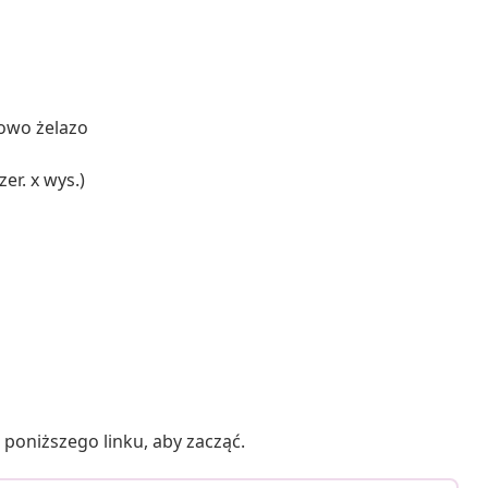
kowo żelazo
er. x wys.)
poniższego linku, aby zacząć.