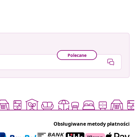
e_a_bohemian
owany
Polecane
Obsługiwane metody płatności