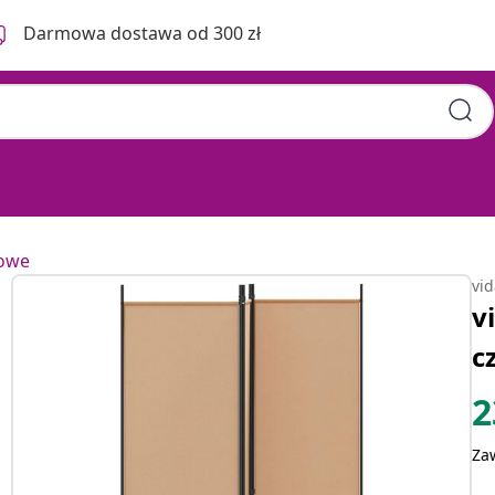
Darmowa dostawa od 300 zł
jowe
vi
v
c
2
Za