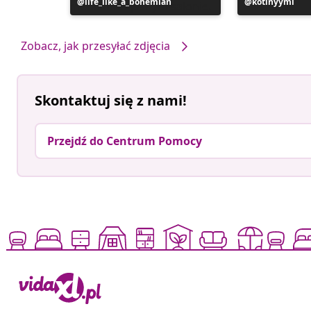
Post
life_like_a_bohemian
Post
kotinyymi
opublikowany
opublikowan
przez
przez
Zobacz, jak przesyłać zdjęcia
Skontaktuj się z nami!
Przejdź do Centrum Pomocy