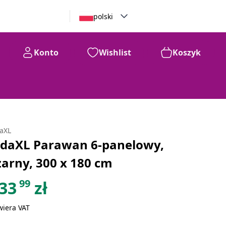
polski
Konto
Wishlist
Koszyk
daXL
idaXL Parawan 6-panelowy,
zarny, 300 x 180 cm
99
33
zł
wiera VAT