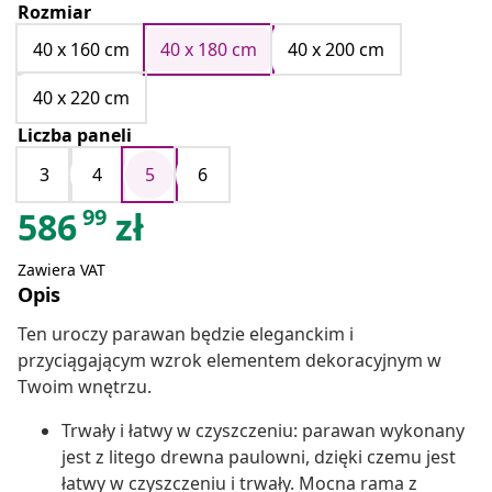
Rozmiar
40 x 160 cm
40 x 180 cm
40 x 200 cm
40 x 220 cm
Liczba paneli
3
4
5
6
99
586
zł
Zawiera VAT
Opis
Ten uroczy parawan będzie eleganckim i
przyciągającym wzrok elementem dekoracyjnym w
Twoim wnętrzu.
Trwały i łatwy w czyszczeniu: parawan wykonany
jest z litego drewna paulowni, dzięki czemu jest
łatwy w czyszczeniu i trwały. Mocna rama z