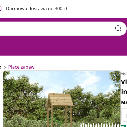
Darmowa dostawa od 300 zł
o
Place zabaw
vi
v
i
Ma