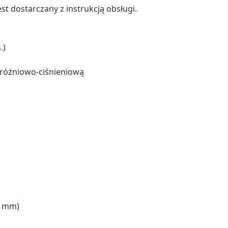
t dostarczany z instrukcją obsługi.
.)
różniowo-ciśnieniową
8 mm)