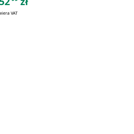
52
zł
wiera VAT