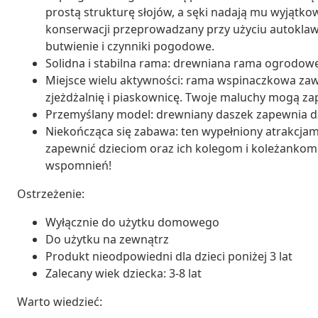
prostą strukturę słojów, a sęki nadają mu wyjątko
konserwacji przeprowadzany przy użyciu autokla
butwienie i czynniki pogodowe.
Solidna i stabilna rama: drewniana rama ogrodowej
Miejsce wielu aktywności: rama wspinaczkowa zawi
zjeżdżalnię i piaskownicę. Twoje maluchy mogą za
Przemyślany model: drewniany daszek zapewnia dzi
Niekończąca się zabawa: ten wypełniony atrakcjam
zapewnić dzieciom oraz ich kolegom i koleżankom 
wspomnień!
Ostrzeżenie:
Wyłącznie do użytku domowego
Do użytku na zewnątrz
Produkt nieodpowiedni dla dzieci poniżej 3 lat
Zalecany wiek dziecka: 3-8 lat
Warto wiedzieć: