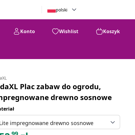
polski
Konto
Wishlist
Koszyk
daXL
idaXL Plac zabaw do ogrodu,
mpregnowane drewno sosnowe
teriał
Lite impregnowane drewno sosnowe
99