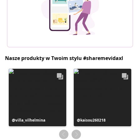
Nasze produkty w Twoim stylu #sharemevidaxl
Post
villa_vilhelmina
Post
kaisou260218
opublikowany
opublikowany
przez
przez